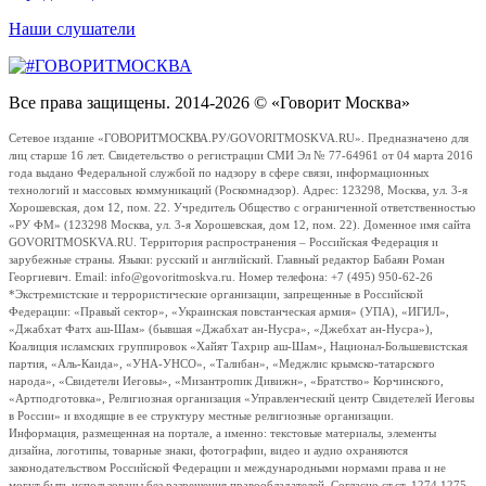
Наши слушатели
Все права защищены. 2014-2026 © «Говорит Москва»
Сетевое издание «ГОВОРИТМОСКВА.РУ/GOVORITMOSKVA.RU». Предназначено для
лиц старше 16 лет. Свидетельство о регистрации СМИ Эл № 77-64961 от 04 марта 2016
года выдано Федеральной службой по надзору в сфере связи, информационных
технологий и массовых коммуникаций (Роскомнадзор). Адрес: 123298, Москва, ул. 3-я
Хорошевская, дом 12, пом. 22. Учредитель Общество с ограниченной ответственностью
«РУ ФМ» (123298 Москва, ул. 3-я Хорошевская, дом 12, пом. 22). Доменное имя сайта
GOVORITMOSKVA.RU. Территория распространения – Российская Федерация и
зарубежные страны. Языки: русский и английский. Главный редактор Бабаян Роман
Георгиевич. Email: info@govoritmoskva.ru. Номер телефона: +7 (495) 950-62-26
*Экстремистские и террористические организации, запрещенные в Российской
Федерации: «Правый сектор», «Украинская повстанческая армия» (УПА), «ИГИЛ»,
«Джабхат Фатх аш-Шам» (бывшая «Джабхат ан-Нусра», «Джебхат ан-Нусра»),
Коалиция исламских группировок «Хайят Тахрир аш-Шам», Национал-Большевистская
партия, «Аль-Каида», «УНА-УНСО», «Талибан», «Меджлис крымско-татарского
народа», «Свидетели Иеговы», «Мизантропик Дивижн», «Братство» Корчинского,
«Артподготовка», Религиозная организация «Управленческий центр Свидетелей Иеговы
в России» и входящие в ее структуру местные религиозные организации.
Информация, размещенная на портале, а именно: текстовые материалы, элементы
дизайна, логотипы, товарные знаки, фотографии, видео и аудио охраняются
законодательством Российской Федерации и международными нормами права и не
могут быть использованы без разрешения правообладателей. Согласно ст.ст. 1274,1275