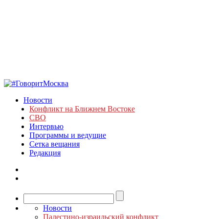
Новости
Конфликт на Ближнем Востоке
СВО
Интервью
Программы и ведущие
Сетка вещания
Редакция
Новости
Палестино-израильский конфликт