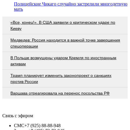
Полицейские Чикаго случайно застрелили многодетную
мать
«Все, конец!». В США заявили о критическом ударе по
Киеву
Медведев: Россия находится в важной точке завершения
спецоперации
В Польше возмущены ударом Кремля по иностранным
активам
Трамп планирует изменить законопроект о санкциях
против России
Варшава отреагировала на перенос посольства РФ
Связь с эфиром
СМС
+7 (925) 88-88-948