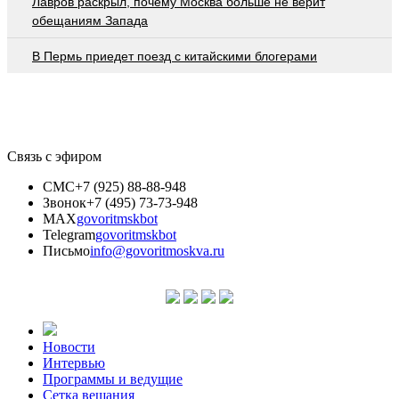
Лавров раскрыл, почему Москва больше не верит
обещаниям Запада
В Пермь приедет поезд с китайскими блогерами
Связь с эфиром
СМС
+7 (925) 88-88-948
Звонок
+7 (495) 73-73-948
MAX
govoritmskbot
Telegram
govoritmskbot
Письмо
info@govoritmoskva.ru
Новости
Интервью
Программы и ведущие
Сетка вещания