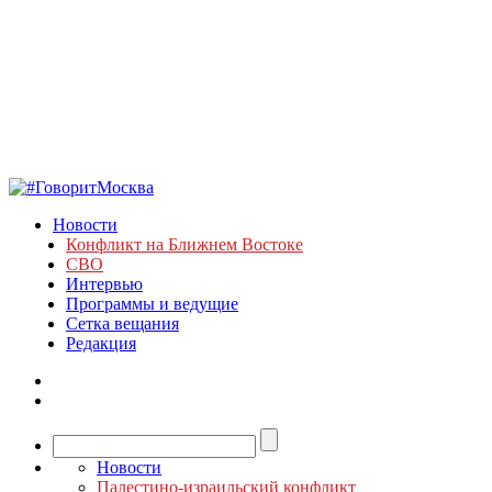
Новости
Конфликт на Ближнем Востоке
СВО
Интервью
Программы и ведущие
Сетка вещания
Редакция
Новости
Палестино-израильский конфликт