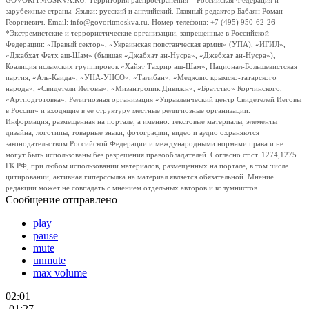
GOVORITMOSKVA.RU. Территория распространения – Российская Федерация и
зарубежные страны. Языки: русский и английский. Главный редактор Бабаян Роман
Георгиевич. Email: info@govoritmoskva.ru. Номер телефона: +7 (495) 950-62-26
*Экстремистские и террористические организации, запрещенные в Российской
Федерации: «Правый сектор», «Украинская повстанческая армия» (УПА), «ИГИЛ»,
«Джабхат Фатх аш-Шам» (бывшая «Джабхат ан-Нусра», «Джебхат ан-Нусра»),
Коалиция исламских группировок «Хайят Тахрир аш-Шам», Национал-Большевистская
партия, «Аль-Каида», «УНА-УНСО», «Талибан», «Меджлис крымско-татарского
народа», «Свидетели Иеговы», «Мизантропик Дивижн», «Братство» Корчинского,
«Артподготовка», Религиозная организация «Управленческий центр Свидетелей Иеговы
в России» и входящие в ее структуру местные религиозные организации.
Информация, размещенная на портале, а именно: текстовые материалы, элементы
дизайна, логотипы, товарные знаки, фотографии, видео и аудио охраняются
законодательством Российской Федерации и международными нормами права и не
могут быть использованы без разрешения правообладателей. Согласно ст.ст. 1274,1275
ГК РФ, при любом использовании материалов, размещенных на портале, в том числе
цитировании, активная гиперссылка на материал является обязательной. Мнение
редакции может не совпадать с мнением отдельных авторов и колумнистов.
Сообщение отправлено
play
pause
mute
unmute
max volume
02:01
-01:27