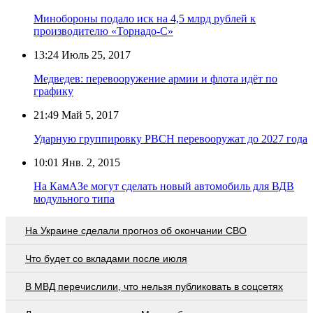
Минобороны подало иск на 4,5 млрд рублей к
производителю «Торнадо-С»
13:24
Июль 25, 2017
Медведев: перевооружение армии и флота идёт по
графику
21:49
Май 5, 2017
Ударную группировку РВСН перевооружат до 2027 года
10:01
Янв. 2, 2015
На КамАЗе могут сделать новый автомобиль для ВДВ
модульного типа
На Украине сделали прогноз об окончании СВО
Что будет со вкладами после июля
В МВД перечислили, что нельзя публиковать в соцсетях