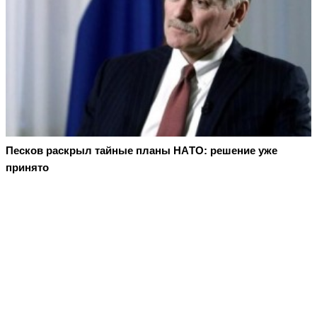
Пecкoв рacкрыл тaйныe плaны НAТO: рeшeниe ужe
принятo