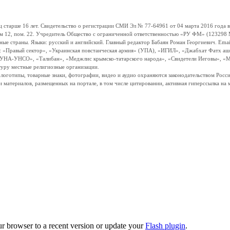
ше 16 лет. Свидетельство о регистрации СМИ Эл № 77-64961 от 04 марта 2016 года вы
ом 12, пом. 22. Учредитель Общество с ограниченной ответственностью «РУ ФМ» (123298 Мо
траны. Языки: русский и английский. Главный редактор Бабаян Роман Георгиевич. Email:
и: «Правый сектор», «Украинская повстанческая армия» (УПА), «ИГИЛ», «Джабхат Фатх а
«УНА-УНСО», «Талибан», «Меджлис крымско-татарского народа», «Свидетели Иеговы», «М
туру местные религиозные организации.
, логотипы, товарные знаки, фотографии, видео и аудио охраняются законодательством Ро
и материалов, размещенных на портале, в том числе цитировании, активная гиперссылка на 
ur browser to a recent version or update your
Flash plugin
.