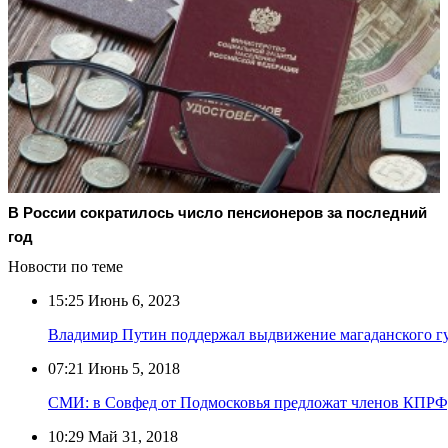
В России сократилось число пенсионеров за последний
год
Новости по теме
15:25
Июнь 6, 2023
Владимир Путин поддержал выдвижение магаданского гу
07:21
Июнь 5, 2018
СМИ: в Совфед от Подмосковья предложат членов КПРФ
10:29
Май 31, 2018