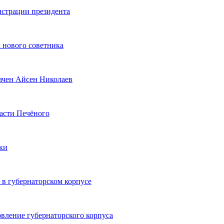
истрации президента
 нового советника
ачен Айсен Николаев
ласти Печёного
вки
в губернаторском корпусе
вление губернаторского корпуса