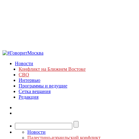
Новости
Конфликт на Ближнем Востоке
СВО
Интервью
Программы и ведущие
Сетка вещания
Редакция
Новости
Палестино-израильский конфликт