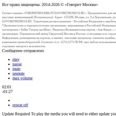
Все права защищены. 2014-2026 © «Говорит Москва»
Сетевое издание «ГОВОРИТМОСКВА.РУ/GOVORITMOSKVA.RU». Предназначено для лиц стар
массовых коммуникаций (Роскомнадзор). Адрес: 123298, Москва, ул. 3-я Хорошевская, д
GOVORITMOSKVA.RU. Территория распространения – Российская Федерация и зарубежные с
*Экстремистские и террористические организации, запрещенные в Российской Федераци
группировок «Хайят Тахрир аш-Шам», Национал-Большевистская партия, «Аль-Каида», 
организация «Управленческий центр Свидетелей Иеговы в России» и входящие в ее струк
Информация, размещенная на портале, а именно: текстовые материалы, элементы дизайна
разрешения правообладателей. Согласно ст.ст. 1274,1275 ГК РФ, при любом использовани
отдельных авторов и колумнистов.
Сообщение отправлено
play
pause
mute
unmute
max volume
02:01
-01:27
repeat off
Update Required
To play the media you will need to either update yo