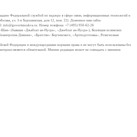
дано Федеральной службой по надзору в сфере связи, информационных технологий и
сква, ул. 3-я Хорошевская, дом 12, пом. 22). Доменное имя сайта
 info@govoritmoskva.ru. Номер телефона: +7 (495) 950-62-26
ш-Шам» (бывшая «Джабхат ан-Нусра», «Джебхат ан-Нусра»), Коалиция исламских
изантропик Дивижн», «Братство» Корчинского, «Артподготовка», Религиозная
ссийской Федерации и международными нормами права и не могут быть использованы без
материал является обязательной. Мнение редакции может не совпадать с мнением