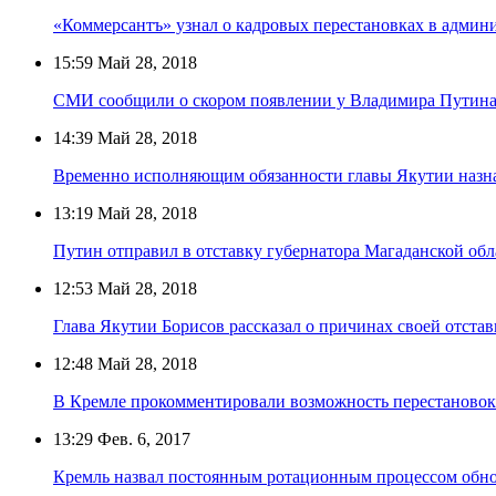
«Коммерсантъ» узнал о кадровых перестановках в админ
15:59
Май 28, 2018
СМИ сообщили о скором появлении у Владимира Путина
14:39
Май 28, 2018
Временно исполняющим обязанности главы Якутии назн
13:19
Май 28, 2018
Путин отправил в отставку губернатора Магаданской об
12:53
Май 28, 2018
Глава Якутии Борисов рассказал о причинах своей отста
12:48
Май 28, 2018
В Кремле прокомментировали возможность перестановок 
13:29
Фев. 6, 2017
Кремль назвал постоянным ротационным процессом обно