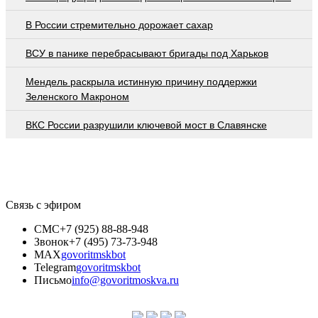
В России стремительно дорожает сахар
ВСУ в панике перебрасывают бригады под Харьков
Мендель раскрыла истинную причину поддержки
Зеленского Макроном
ВКС России разрушили ключевой мост в Славянске
Связь с эфиром
СМС
+7 (925) 88-88-948
Звонок
+7 (495) 73-73-948
MAX
govoritmskbot
Telegram
govoritmskbot
Письмо
info@govoritmoskva.ru