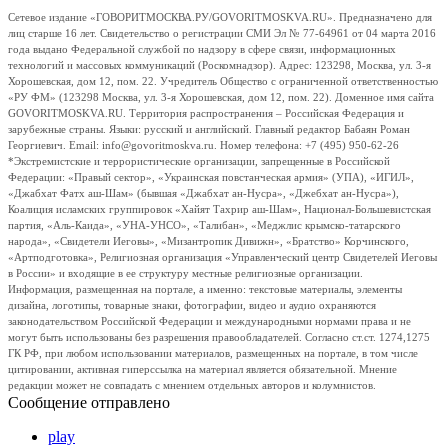
Сетевое издание «ГОВОРИТМОСКВА.РУ/GOVORITMOSKVA.RU». Предназначено для
лиц старше 16 лет. Свидетельство о регистрации СМИ Эл № 77-64961 от 04 марта 2016
года выдано Федеральной службой по надзору в сфере связи, информационных
технологий и массовых коммуникаций (Роскомнадзор). Адрес: 123298, Москва, ул. 3-я
Хорошевская, дом 12, пом. 22. Учредитель Общество с ограниченной ответственностью
«РУ ФМ» (123298 Москва, ул. 3-я Хорошевская, дом 12, пом. 22). Доменное имя сайта
GOVORITMOSKVA.RU. Территория распространения – Российская Федерация и
зарубежные страны. Языки: русский и английский. Главный редактор Бабаян Роман
Георгиевич. Email: info@govoritmoskva.ru. Номер телефона: +7 (495) 950-62-26
*Экстремистские и террористические организации, запрещенные в Российской
Федерации: «Правый сектор», «Украинская повстанческая армия» (УПА), «ИГИЛ»,
«Джабхат Фатх аш-Шам» (бывшая «Джабхат ан-Нусра», «Джебхат ан-Нусра»),
Коалиция исламских группировок «Хайят Тахрир аш-Шам», Национал-Большевистская
партия, «Аль-Каида», «УНА-УНСО», «Талибан», «Меджлис крымско-татарского
народа», «Свидетели Иеговы», «Мизантропик Дивижн», «Братство» Корчинского,
«Артподготовка», Религиозная организация «Управленческий центр Свидетелей Иеговы
в России» и входящие в ее структуру местные религиозные организации.
Информация, размещенная на портале, а именно: текстовые материалы, элементы
дизайна, логотипы, товарные знаки, фотографии, видео и аудио охраняются
законодательством Российской Федерации и международными нормами права и не
могут быть использованы без разрешения правообладателей. Согласно ст.ст. 1274,1275
ГК РФ, при любом использовании материалов, размещенных на портале, в том числе
цитировании, активная гиперссылка на материал является обязательной. Мнение
редакции может не совпадать с мнением отдельных авторов и колумнистов.
Сообщение отправлено
play