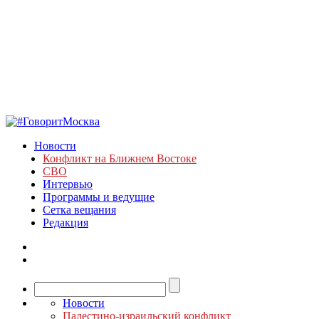
Новости
Конфликт на Ближнем Востоке
СВО
Интервью
Программы и ведущие
Сетка вещания
Редакция
Новости
Палестино-израильский конфликт