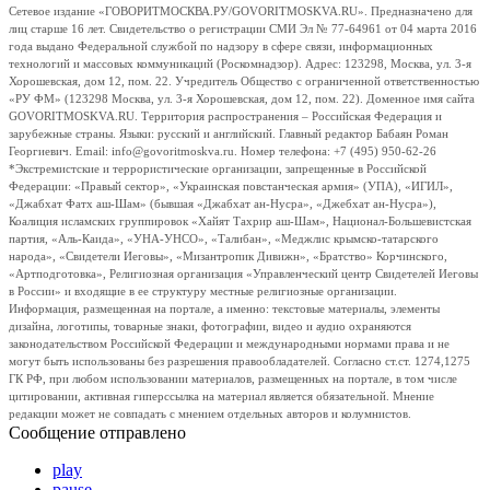
Сетевое издание «ГОВОРИТМОСКВА.РУ/GOVORITMOSKVA.RU». Предназначено для
лиц старше 16 лет. Свидетельство о регистрации СМИ Эл № 77-64961 от 04 марта 2016
года выдано Федеральной службой по надзору в сфере связи, информационных
технологий и массовых коммуникаций (Роскомнадзор). Адрес: 123298, Москва, ул. 3-я
Хорошевская, дом 12, пом. 22. Учредитель Общество с ограниченной ответственностью
«РУ ФМ» (123298 Москва, ул. 3-я Хорошевская, дом 12, пом. 22). Доменное имя сайта
GOVORITMOSKVA.RU. Территория распространения – Российская Федерация и
зарубежные страны. Языки: русский и английский. Главный редактор Бабаян Роман
Георгиевич. Email: info@govoritmoskva.ru. Номер телефона: +7 (495) 950-62-26
*Экстремистские и террористические организации, запрещенные в Российской
Федерации: «Правый сектор», «Украинская повстанческая армия» (УПА), «ИГИЛ»,
«Джабхат Фатх аш-Шам» (бывшая «Джабхат ан-Нусра», «Джебхат ан-Нусра»),
Коалиция исламских группировок «Хайят Тахрир аш-Шам», Национал-Большевистская
партия, «Аль-Каида», «УНА-УНСО», «Талибан», «Меджлис крымско-татарского
народа», «Свидетели Иеговы», «Мизантропик Дивижн», «Братство» Корчинского,
«Артподготовка», Религиозная организация «Управленческий центр Свидетелей Иеговы
в России» и входящие в ее структуру местные религиозные организации.
Информация, размещенная на портале, а именно: текстовые материалы, элементы
дизайна, логотипы, товарные знаки, фотографии, видео и аудио охраняются
законодательством Российской Федерации и международными нормами права и не
могут быть использованы без разрешения правообладателей. Согласно ст.ст. 1274,1275
ГК РФ, при любом использовании материалов, размещенных на портале, в том числе
цитировании, активная гиперссылка на материал является обязательной. Мнение
редакции может не совпадать с мнением отдельных авторов и колумнистов.
Сообщение отправлено
play
pause