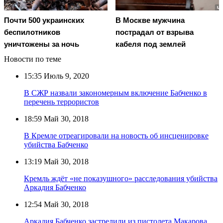
Почти 500 украинских
В Москве мужчина
беспилотников
пострадал от взрыва
уничтожены за ночь
кабеля под землей
Новости по теме
15:35
Июль 9, 2020
В СЖР назвали закономерным включение Бабченко в
перечень террористов
18:59
Май 30, 2018
В Кремле отреагировали на новость об инсценировке
убийства Бабченко
13:19
Май 30, 2018
Кремль ждёт «не показушного» расследования убийства
Аркадия Бабченко
12:54
Май 30, 2018
Аркадия Бабченко застрелили из пистолета Макарова