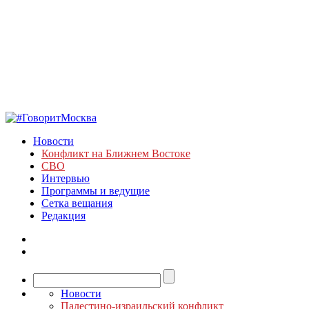
Новости
Конфликт на Ближнем Востоке
СВО
Интервью
Программы и ведущие
Сетка вещания
Редакция
Новости
Палестино-израильский конфликт