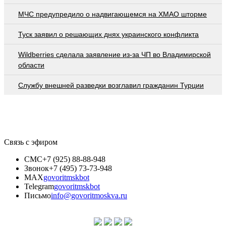
МЧС предупредило о надвигающемся на ХМАО шторме
Туск заявил о решающих днях украинского конфликта
Wildberries cделала заявление из-за ЧП во Владимирской
области
Службу внешней разведки возглавил гражданин Турции
Связь с эфиром
СМС
+7 (925) 88-88-948
Звонок
+7 (495) 73-73-948
MAX
govoritmskbot
Telegram
govoritmskbot
Письмо
info@govoritmoskva.ru