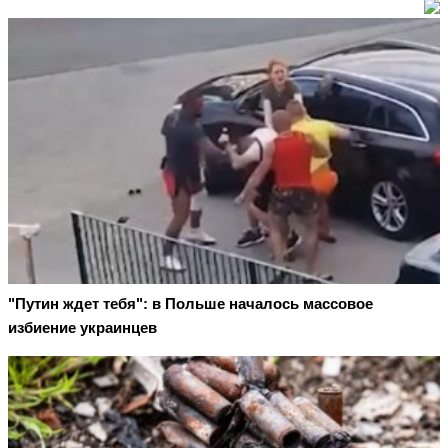
"Путин ждет тебя": в Польше началось массовое
избиение украинцев