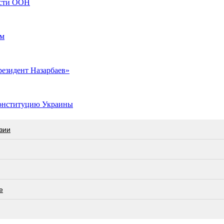
ости ООН
ом
резидент Назарбаев»
 Конституцию Украины
зии
е