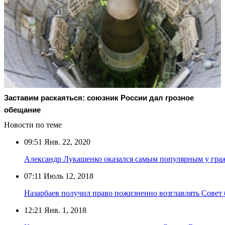
Заставим раскаяться: союзник России дал грозное
обещание
Новости по теме
09:51
Янв. 22, 2020
Александр Лукашенко оказался самым популярным у гра
07:11
Июль 12, 2018
Назарбаев получил право пожизненно возглавлять Совет 
12:21
Янв. 1, 2018