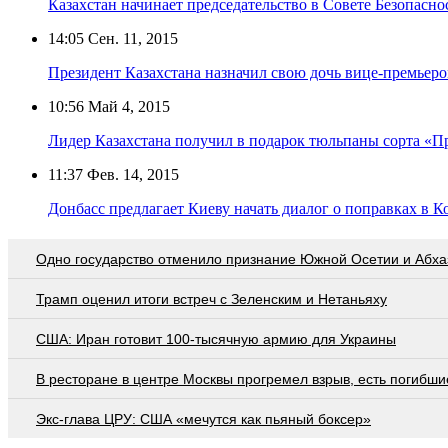
Казахстан начинает председательство в Совете Безопасн
14:05
Сен. 11, 2015
Президент Казахстана назначил свою дочь вице-премьер
10:56
Май 4, 2015
Лидер Казахстана получил в подарок тюльпаны сорта «П
11:37
Фев. 14, 2015
Донбасс предлагает Киеву начать диалог о поправках в
Одно государство отменило признание Южной Осетии и Абха
Трамп оценил итоги встреч с Зеленским и Нетаньяху
США: Иран готовит 100-тысячную армию для Украины
В ресторане в центре Москвы прогремел взрыв, есть погибши
Экс-глава ЦРУ: США «мечутся как пьяный боксер»