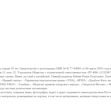
ше 16 лет. Свидетельство о регистрации СМИ Эл № 77-64961 от 04 марта 2016 года вы
ом 12, пом. 22. Учредитель Общество с ограниченной ответственностью «РУ ФМ» (123298 Мо
траны. Языки: русский и английский. Главный редактор Бабаян Роман Георгиевич. Email:
и: «Правый сектор», «Украинская повстанческая армия» (УПА), «ИГИЛ», «Джабхат Фатх а
«УНА-УНСО», «Талибан», «Меджлис крымско-татарского народа», «Свидетели Иеговы», «М
туру местные религиозные организации.
, логотипы, товарные знаки, фотографии, видео и аудио охраняются законодательством Ро
и материалов, размещенных на портале, в том числе цитировании, активная гиперссылка на 