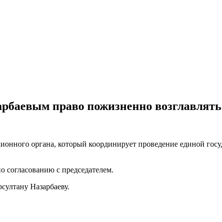
арбаевым право пожизненно возглавлять
уционного органа, который координирует проведение единой гос
по согласованию с председателем.
рсултану Назарбаеву.