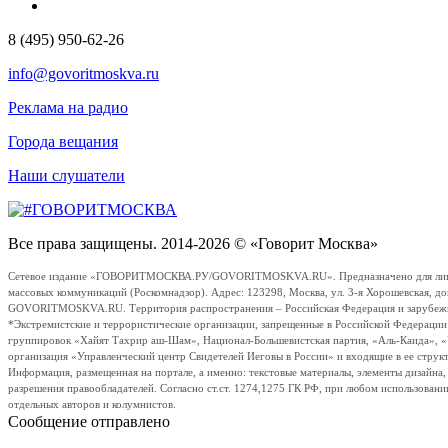
8 (495) 950-62-26
info@govoritmoskva.ru
Реклама на радио
Города вещания
Наши слушатели
Все права защищены. 2014-2026 © «Говорит Москва»
Сетевое издание «ГОВОРИТМОСКВА.РУ/GOVORITMOSKVA.RU». Предназначено для лиц стар
массовых коммуникаций (Роскомнадзор). Адрес: 123298, Москва, ул. 3-я Хорошевская, д
GOVORITMOSKVA.RU. Территория распространения – Российская Федерация и зарубежные с
*Экстремистские и террористические организации, запрещенные в Российской Федераци
группировок «Хайят Тахрир аш-Шам», Национал-Большевистская партия, «Аль-Каида», 
организация «Управленческий центр Свидетелей Иеговы в России» и входящие в ее струк
Информация, размещенная на портале, а именно: текстовые материалы, элементы дизайна
разрешения правообладателей. Согласно ст.ст. 1274,1275 ГК РФ, при любом использовани
отдельных авторов и колумнистов.
Сообщение отправлено