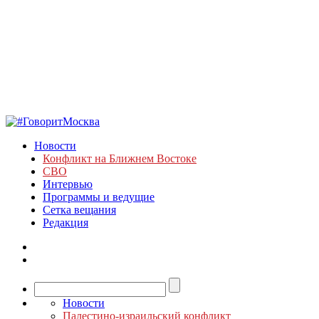
Новости
Конфликт на Ближнем Востоке
СВО
Интервью
Программы и ведущие
Сетка вещания
Редакция
Новости
Палестино-израильский конфликт