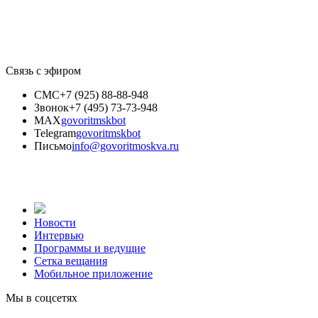
Связь с эфиром
СМС
+7 (925) 88-88-948
Звонок
+7 (495) 73-73-948
MAX
govoritmskbot
Telegram
govoritmskbot
Письмо
info@govoritmoskva.ru
Новости
Интервью
Программы и ведущие
Сетка вещания
Мобильное приложение
Мы в соцсетях