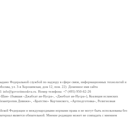
дано Федеральной службой по надзору в сфере связи, информационных технологий и
сква, ул. 3-я Хорошевская, дом 12, пом. 22). Доменное имя сайта
 info@govoritmoskva.ru. Номер телефона: +7 (495) 950-62-26
ш-Шам» (бывшая «Джабхат ан-Нусра», «Джебхат ан-Нусра»), Коалиция исламских
изантропик Дивижн», «Братство» Корчинского, «Артподготовка», Религиозная
ссийской Федерации и международными нормами права и не могут быть использованы без
материал является обязательной. Мнение редакции может не совпадать с мнением