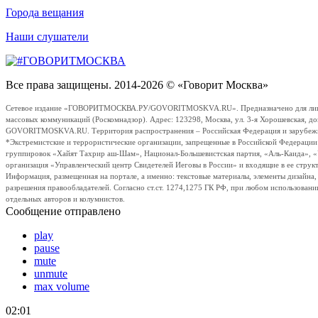
Города вещания
Наши слушатели
Все права защищены. 2014-2026 © «Говорит Москва»
Сетевое издание «ГОВОРИТМОСКВА.РУ/GOVORITMOSKVA.RU». Предназначено для лиц стар
массовых коммуникаций (Роскомнадзор). Адрес: 123298, Москва, ул. 3-я Хорошевская, д
GOVORITMOSKVA.RU. Территория распространения – Российская Федерация и зарубежные с
*Экстремистские и террористические организации, запрещенные в Российской Федераци
группировок «Хайят Тахрир аш-Шам», Национал-Большевистская партия, «Аль-Каида», 
организация «Управленческий центр Свидетелей Иеговы в России» и входящие в ее струк
Информация, размещенная на портале, а именно: текстовые материалы, элементы дизайна
разрешения правообладателей. Согласно ст.ст. 1274,1275 ГК РФ, при любом использовани
отдельных авторов и колумнистов.
Сообщение отправлено
play
pause
mute
unmute
max volume
02:01