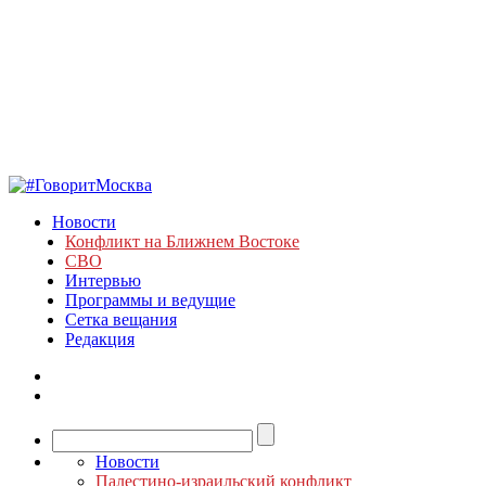
Новости
Конфликт на Ближнем Востоке
СВО
Интервью
Программы и ведущие
Сетка вещания
Редакция
Новости
Палестино-израильский конфликт