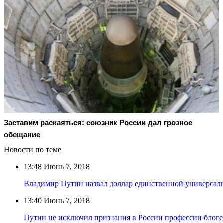
Заставим раскаяться: союзник России дал грозное
обещание
Новости по теме
13:48
Июнь 7, 2018
Владимир Путин назвал доллар единственной универсал
13:40
Июнь 7, 2018
Путин не исключил признания в России профессии блоге