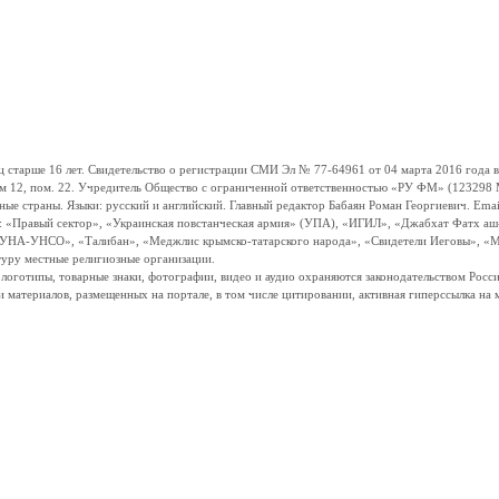
ше 16 лет. Свидетельство о регистрации СМИ Эл № 77-64961 от 04 марта 2016 года вы
ом 12, пом. 22. Учредитель Общество с ограниченной ответственностью «РУ ФМ» (123298 Мо
траны. Языки: русский и английский. Главный редактор Бабаян Роман Георгиевич. Email:
и: «Правый сектор», «Украинская повстанческая армия» (УПА), «ИГИЛ», «Джабхат Фатх а
«УНА-УНСО», «Талибан», «Меджлис крымско-татарского народа», «Свидетели Иеговы», «М
туру местные религиозные организации.
, логотипы, товарные знаки, фотографии, видео и аудио охраняются законодательством Ро
и материалов, размещенных на портале, в том числе цитировании, активная гиперссылка на 