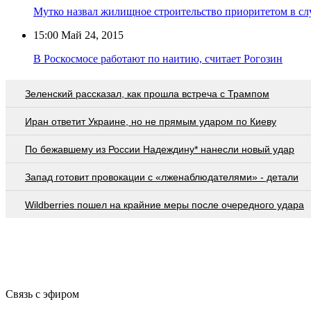
Мутко назвал жилищное строительство приоритетом в сл
15:00
Май 24, 2015
В Роскосмосе работают по наитию, считает Рогозин
Зеленский рассказал, как прошла встреча с Трампом
Иран ответит Украине, но не прямым ударом по Киеву
По бежавшему из России Надеждину* нанесли новый удар
Запад готовит провокации с «лженаблюдателями» - детали
Wildberries пошел на крайние меры после очередного удара
Связь с эфиром