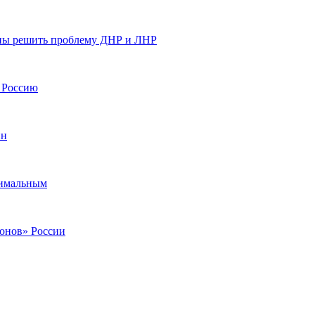
ины решить проблему ДНР и ЛНР
а Россию
ин
тимальным
ионов» России