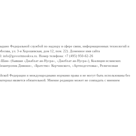
дано Федеральной службой по надзору в сфере связи, информационных технологий и
сква, ул. 3-я Хорошевская, дом 12, пом. 22). Доменное имя сайта
 info@govoritmoskva.ru. Номер телефона: +7 (495) 950-62-26
ш-Шам» (бывшая «Джабхат ан-Нусра», «Джебхат ан-Нусра»), Коалиция исламских
изантропик Дивижн», «Братство» Корчинского, «Артподготовка», Религиозная
ссийской Федерации и международными нормами права и не могут быть использованы без
материал является обязательной. Мнение редакции может не совпадать с мнением