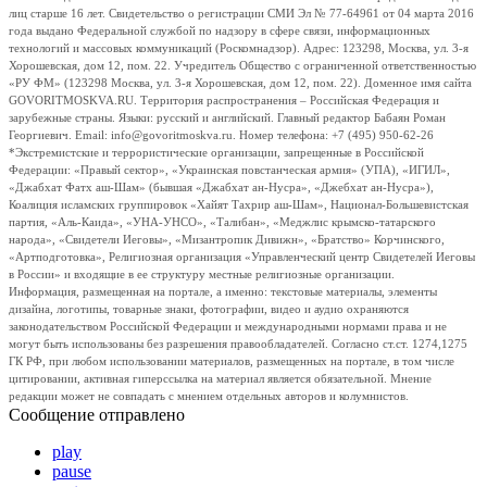
лиц старше 16 лет. Свидетельство о регистрации СМИ Эл № 77-64961 от 04 марта 2016
года выдано Федеральной службой по надзору в сфере связи, информационных
технологий и массовых коммуникаций (Роскомнадзор). Адрес: 123298, Москва, ул. 3-я
Хорошевская, дом 12, пом. 22. Учредитель Общество с ограниченной ответственностью
«РУ ФМ» (123298 Москва, ул. 3-я Хорошевская, дом 12, пом. 22). Доменное имя сайта
GOVORITMOSKVA.RU. Территория распространения – Российская Федерация и
зарубежные страны. Языки: русский и английский. Главный редактор Бабаян Роман
Георгиевич. Email: info@govoritmoskva.ru. Номер телефона: +7 (495) 950-62-26
*Экстремистские и террористические организации, запрещенные в Российской
Федерации: «Правый сектор», «Украинская повстанческая армия» (УПА), «ИГИЛ»,
«Джабхат Фатх аш-Шам» (бывшая «Джабхат ан-Нусра», «Джебхат ан-Нусра»),
Коалиция исламских группировок «Хайят Тахрир аш-Шам», Национал-Большевистская
партия, «Аль-Каида», «УНА-УНСО», «Талибан», «Меджлис крымско-татарского
народа», «Свидетели Иеговы», «Мизантропик Дивижн», «Братство» Корчинского,
«Артподготовка», Религиозная организация «Управленческий центр Свидетелей Иеговы
в России» и входящие в ее структуру местные религиозные организации.
Информация, размещенная на портале, а именно: текстовые материалы, элементы
дизайна, логотипы, товарные знаки, фотографии, видео и аудио охраняются
законодательством Российской Федерации и международными нормами права и не
могут быть использованы без разрешения правообладателей. Согласно ст.ст. 1274,1275
ГК РФ, при любом использовании материалов, размещенных на портале, в том числе
цитировании, активная гиперссылка на материал является обязательной. Мнение
редакции может не совпадать с мнением отдельных авторов и колумнистов.
Сообщение отправлено
play
pause