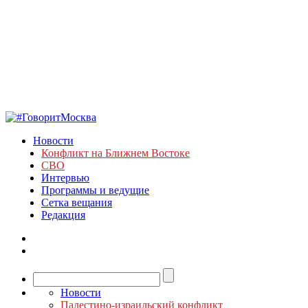
Новости
Конфликт на Ближнем Востоке
СВО
Интервью
Программы и ведущие
Сетка вещания
Редакция
Новости
Палестино-израильский конфликт