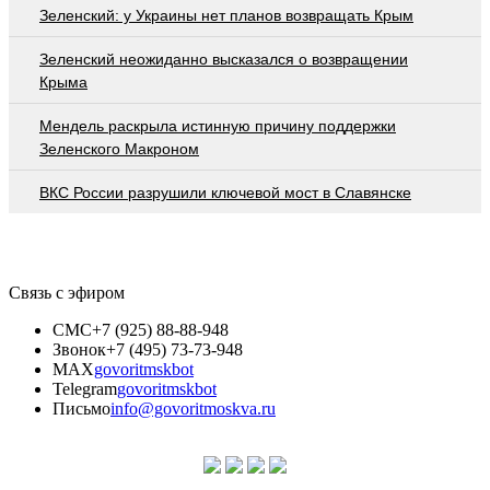
Зеленский: у Украины нет планов возвращать Крым
Зеленский неожиданно высказался о возвращении
Крыма
Мендель раскрыла истинную причину поддержки
Зеленского Макроном
ВКС России разрушили ключевой мост в Славянске
Связь с эфиром
СМС
+7 (925) 88-88-948
Звонок
+7 (495) 73-73-948
MAX
govoritmskbot
Telegram
govoritmskbot
Письмо
info@govoritmoskva.ru