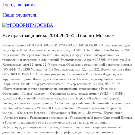
Города вещания
Наши слушатели
Все права защищены. 2014-2026 © «Говорит Москва»
Сетевое издание «ГОВОРИТМОСКВА.РУ/GOVORITMOSKVA.RU». Предназначено для
лиц старше 16 лет. Свидетельство о регистрации СМИ Эл № 77-64961 от 04 марта 2016
года выдано Федеральной службой по надзору в сфере связи, информационных
технологий и массовых коммуникаций (Роскомнадзор). Адрес: 123298, Москва, ул. 3-я
Хорошевская, дом 12, пом. 22. Учредитель Общество с ограниченной ответственностью
«РУ ФМ» (123298 Москва, ул. 3-я Хорошевская, дом 12, пом. 22). Доменное имя сайта
GOVORITMOSKVA.RU. Территория распространения – Российская Федерация и
зарубежные страны. Языки: русский и английский. Главный редактор Бабаян Роман
Георгиевич. Email: info@govoritmoskva.ru. Номер телефона: +7 (495) 950-62-26
*Экстремистские и террористические организации, запрещенные в Российской
Федерации: «Правый сектор», «Украинская повстанческая армия» (УПА), «ИГИЛ»,
«Джабхат Фатх аш-Шам» (бывшая «Джабхат ан-Нусра», «Джебхат ан-Нусра»),
Коалиция исламских группировок «Хайят Тахрир аш-Шам», Национал-Большевистская
партия, «Аль-Каида», «УНА-УНСО», «Талибан», «Меджлис крымско-татарского
народа», «Свидетели Иеговы», «Мизантропик Дивижн», «Братство» Корчинского,
«Артподготовка», Религиозная организация «Управленческий центр Свидетелей Иеговы
в России» и входящие в ее структуру местные религиозные организации.
Информация, размещенная на портале, а именно: текстовые материалы, элементы
дизайна, логотипы, товарные знаки, фотографии, видео и аудио охраняются