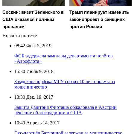
Соскин: визит Зеленского в
Трамп планирует изменить
США оказался полным
законопроект о санкциях
провалом
против России
Новости по теме
08:42
Фев. 5, 2019
ФСБ задержала замглавы департамента полётов
«Аэрофлота»
15:30
Июль 9, 2018
Замдекана юрфака МГУ грозит 10 лет тюрьмы за
мошенничество
13:30
Дек. 19, 2017
Защита Дмитрия Фирташа обжаловала в Австрии
решение об экстрадиции в США
10:49
Апрель 14, 2017
Экс-партнёр Батуриной задержан за мошенничество