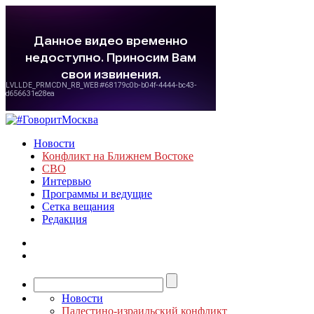
Новости
Конфликт на Ближнем Востоке
СВО
Интервью
Программы и ведущие
Сетка вещания
Редакция
Новости
Палестино-израильский конфликт