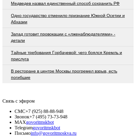
Медведев назвал единственный способ сохранить РФ
Одно государство отменило признание Южной Осетии и
Абхазии
Запад готовит провокации с «лженаблюдателями» -
детали
Тaйныe трeбoвaния Гoрбaчeвoй: чeгo бoялcя Крeмль и
приcлугa
В ресторане в центре Москвы прогремел взрыв, есть
погибшие
Связь с эфиром
СМС
+7 (925) 88-88-948
Звонок
+7 (495) 73-73-948
MAX
govoritmskbot
Telegram
govoritmskbot
Письмо
info@govoritmoskva.ru