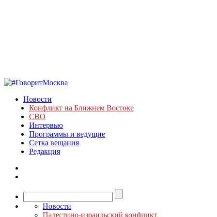
Новости
Конфликт на Ближнем Востоке
СВО
Интервью
Программы и ведущие
Сетка вещания
Редакция
Новости
Палестино-израильский конфликт