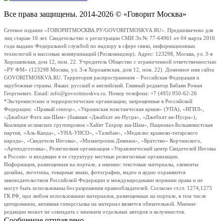
Все права защищены. 2014-2026 © «Говорит Москва»
Сетевое издание «ГОВОРИТМОСКВА.РУ/GOVORITMOSKVA.RU». Предназначено для
лиц старше 16 лет. Свидетельство о регистрации СМИ Эл № 77-64961 от 04 марта 2016
года выдано Федеральной службой по надзору в сфере связи, информационных
технологий и массовых коммуникаций (Роскомнадзор). Адрес: 123298, Москва, ул. 3-я
Хорошевская, дом 12, пом. 22. Учредитель Общество с ограниченной ответственностью
«РУ ФМ» (123298 Москва, ул. 3-я Хорошевская, дом 12, пом. 22). Доменное имя сайта
GOVORITMOSKVA.RU. Территория распространения – Российская Федерация и
зарубежные страны. Языки: русский и английский. Главный редактор Бабаян Роман
Георгиевич. Email: info@govoritmoskva.ru. Номер телефона: +7 (495) 950-62-26
*Экстремистские и террористические организации, запрещенные в Российской
Федерации: «Правый сектор», «Украинская повстанческая армия» (УПА), «ИГИЛ»,
«Джабхат Фатх аш-Шам» (бывшая «Джабхат ан-Нусра», «Джебхат ан-Нусра»),
Коалиция исламских группировок «Хайят Тахрир аш-Шам», Национал-Большевистская
партия, «Аль-Каида», «УНА-УНСО», «Талибан», «Меджлис крымско-татарского
народа», «Свидетели Иеговы», «Мизантропик Дивижн», «Братство» Корчинского,
«Артподготовка», Религиозная организация «Управленческий центр Свидетелей Иеговы
в России» и входящие в ее структуру местные религиозные организации.
Информация, размещенная на портале, а именно: текстовые материалы, элементы
дизайна, логотипы, товарные знаки, фотографии, видео и аудио охраняются
законодательством Российской Федерации и международными нормами права и не
могут быть использованы без разрешения правообладателей. Согласно ст.ст. 1274,1275
ГК РФ, при любом использовании материалов, размещенных на портале, в том числе
цитировании, активная гиперссылка на материал является обязательной. Мнение
редакции может не совпадать с мнением отдельных авторов и колумнистов.
Сообщение отправлено