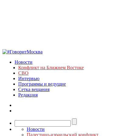
Новости
Конфликт на Ближнем Востоке
СВО
Интервью
Программы и ведущие
Сетка вещания
Редакция
Новости
Палестино-израильский конфликт