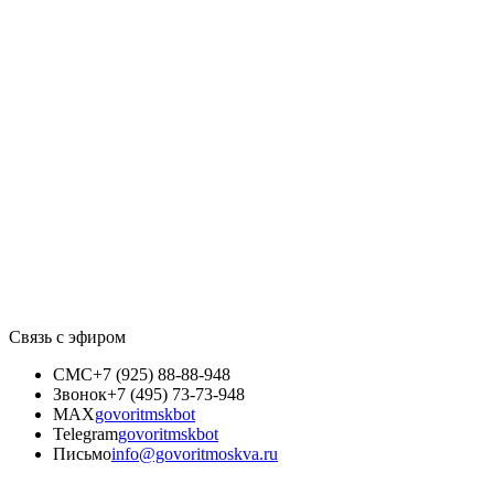
Связь с эфиром
СМС
+7 (925) 88-88-948
Звонок
+7 (495) 73-73-948
MAX
govoritmskbot
Telegram
govoritmskbot
Письмо
info@govoritmoskva.ru