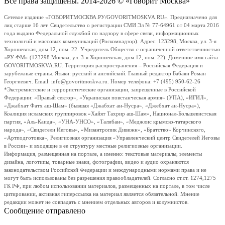
Все права защищены. 2014-2026 © «Говорит Москва»
Сетевое издание «ГОВОРИТМОСКВА.РУ/GOVORITMOSKVA.RU». Предназначено для
лиц старше 16 лет. Свидетельство о регистрации СМИ Эл № 77-64961 от 04 марта 2016
года выдано Федеральной службой по надзору в сфере связи, информационных
технологий и массовых коммуникаций (Роскомнадзор). Адрес: 123298, Москва, ул. 3-я
Хорошевская, дом 12, пом. 22. Учредитель Общество с ограниченной ответственностью
«РУ ФМ» (123298 Москва, ул. 3-я Хорошевская, дом 12, пом. 22). Доменное имя сайта
GOVORITMOSKVA.RU. Территория распространения – Российская Федерация и
зарубежные страны. Языки: русский и английский. Главный редактор Бабаян Роман
Георгиевич. Email: info@govoritmoskva.ru. Номер телефона: +7 (495) 950-62-26
*Экстремистские и террористические организации, запрещенные в Российской
Федерации: «Правый сектор», «Украинская повстанческая армия» (УПА), «ИГИЛ»,
«Джабхат Фатх аш-Шам» (бывшая «Джабхат ан-Нусра», «Джебхат ан-Нусра»),
Коалиция исламских группировок «Хайят Тахрир аш-Шам», Национал-Большевистская
партия, «Аль-Каида», «УНА-УНСО», «Талибан», «Меджлис крымско-татарского
народа», «Свидетели Иеговы», «Мизантропик Дивижн», «Братство» Корчинского,
«Артподготовка», Религиозная организация «Управленческий центр Свидетелей Иеговы
в России» и входящие в ее структуру местные религиозные организации.
Информация, размещенная на портале, а именно: текстовые материалы, элементы
дизайна, логотипы, товарные знаки, фотографии, видео и аудио охраняются
законодательством Российской Федерации и международными нормами права и не
могут быть использованы без разрешения правообладателей. Согласно ст.ст. 1274,1275
ГК РФ, при любом использовании материалов, размещенных на портале, в том числе
цитировании, активная гиперссылка на материал является обязательной. Мнение
редакции может не совпадать с мнением отдельных авторов и колумнистов.
Сообщение отправлено