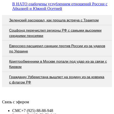
В НАТО озабочены углублением отношений России с
Абхазией и Южной Осетией
Зеленский рассказал, как прошла встреча с Трампом
Соцфонд перечислил регионы РФ с самыми высокими
средними пенсиями
Евросоюз расширил санкции против России из-за ударов
по Украине
Криптообменники в Москве попали под удар из-за связи с
Киевом
Гражданку Узбекистана вышлют на родину из-за коврика
с флагом РФ
Связь с эфиром
СМС
+7 (925) 88-88-948