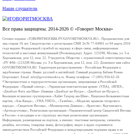
Наши слушатели
Все права защищены. 2014-2026 © «Говорит Москва»
Сетевое издание «ГОВОРИТМОСКВА.РУ/GOVORITMOSKVA.RU». Предназначено для
лиц старше 16 лет. Свидетельство о регистрации СМИ Эл № 77-64961 от 04 марта 2016
года выдано Федеральной службой по надзору в сфере связи, информационных
технологий и массовых коммуникаций (Роскомнадзор). Адрес: 123298, Москва, ул. 3-я
Хорошевская, дом 12, пом. 22. Учредитель Общество с ограниченной ответственностью
«РУ ФМ» (123298 Москва, ул. 3-я Хорошевская, дом 12, пом. 22). Доменное имя сайта
GOVORITMOSKVA.RU. Территория распространения – Российская Федерация и
зарубежные страны. Языки: русский и английский. Главный редактор Бабаян Роман
Георгиевич. Email: info@govoritmoskva.ru. Номер телефона: +7 (495) 950-62-26
*Экстремистские и террористические организации, запрещенные в Российской
Федерации: «Правый сектор», «Украинская повстанческая армия» (УПА), «ИГИЛ»,
«Джабхат Фатх аш-Шам» (бывшая «Джабхат ан-Нусра», «Джебхат ан-Нусра»),
Коалиция исламских группировок «Хайят Тахрир аш-Шам», Национал-Большевистская
партия, «Аль-Каида», «УНА-УНСО», «Талибан», «Меджлис крымско-татарского
народа», «Свидетели Иеговы», «Мизантропик Дивижн», «Братство» Корчинского,
«Артподготовка», Религиозная организация «Управленческий центр Свидетелей Иеговы
в России» и входящие в ее структуру местные религиозные организации.
Информация, размещенная на портале, а именно: текстовые материалы, элементы
дизайна, логотипы, товарные знаки, фотографии, видео и аудио охраняются
законодательством Российской Федерации и международными нормами права и не