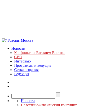
Новости
Конфликт на Ближнем Востоке
СВО
Интервью
Программы и ведущие
Сетка вещания
Редакция
Новости
Палестино-израильский конфликт