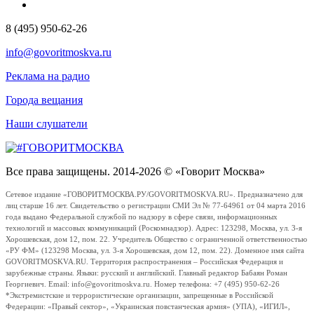
8 (495) 950-62-26
info@govoritmoskva.ru
Реклама на радио
Города вещания
Наши слушатели
Все права защищены. 2014-2026 © «Говорит Москва»
Сетевое издание «ГОВОРИТМОСКВА.РУ/GOVORITMOSKVA.RU». Предназначено для
лиц старше 16 лет. Свидетельство о регистрации СМИ Эл № 77-64961 от 04 марта 2016
года выдано Федеральной службой по надзору в сфере связи, информационных
технологий и массовых коммуникаций (Роскомнадзор). Адрес: 123298, Москва, ул. 3-я
Хорошевская, дом 12, пом. 22. Учредитель Общество с ограниченной ответственностью
«РУ ФМ» (123298 Москва, ул. 3-я Хорошевская, дом 12, пом. 22). Доменное имя сайта
GOVORITMOSKVA.RU. Территория распространения – Российская Федерация и
зарубежные страны. Языки: русский и английский. Главный редактор Бабаян Роман
Георгиевич. Email: info@govoritmoskva.ru. Номер телефона: +7 (495) 950-62-26
*Экстремистские и террористические организации, запрещенные в Российской
Федерации: «Правый сектор», «Украинская повстанческая армия» (УПА), «ИГИЛ»,