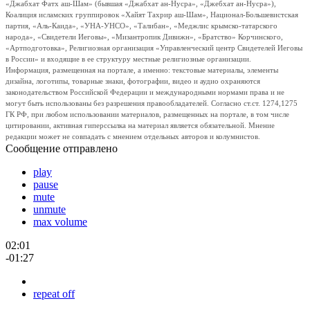
«Джабхат Фатх аш-Шам» (бывшая «Джабхат ан-Нусра», «Джебхат ан-Нусра»),
Коалиция исламских группировок «Хайят Тахрир аш-Шам», Национал-Большевистская
партия, «Аль-Каида», «УНА-УНСО», «Талибан», «Меджлис крымско-татарского
народа», «Свидетели Иеговы», «Мизантропик Дивижн», «Братство» Корчинского,
«Артподготовка», Религиозная организация «Управленческий центр Свидетелей Иеговы
в России» и входящие в ее структуру местные религиозные организации.
Информация, размещенная на портале, а именно: текстовые материалы, элементы
дизайна, логотипы, товарные знаки, фотографии, видео и аудио охраняются
законодательством Российской Федерации и международными нормами права и не
могут быть использованы без разрешения правообладателей. Согласно ст.ст. 1274,1275
ГК РФ, при любом использовании материалов, размещенных на портале, в том числе
цитировании, активная гиперссылка на материал является обязательной. Мнение
редакции может не совпадать с мнением отдельных авторов и колумнистов.
Сообщение отправлено
play
pause
mute
unmute
max volume
02:01
-01:27
repeat off