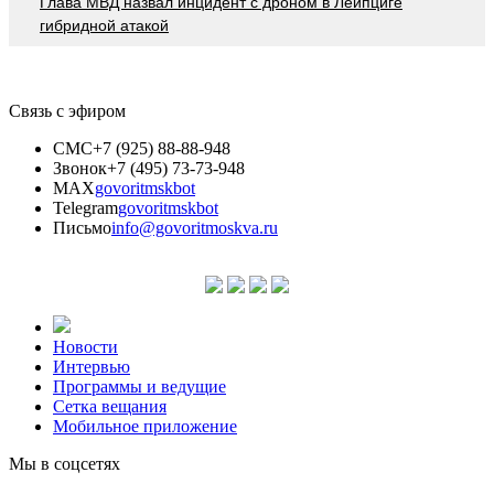
Глава МВД назвал инцидент с дроном в Лейпциге
гибридной атакой
Связь с эфиром
СМС
+7 (925) 88-88-948
Звонок
+7 (495) 73-73-948
MAX
govoritmskbot
Telegram
govoritmskbot
Письмо
info@govoritmoskva.ru
Новости
Интервью
Программы и ведущие
Сетка вещания
Мобильное приложение
Мы в соцсетях