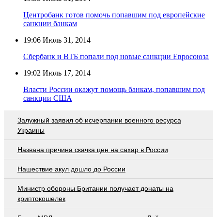
Центробанк готов помочь попавшим под европейские
санкции банкам
19:06
Июль 31, 2014
Сбербанк и ВТБ попали под новые санкции Евросоюза
19:02
Июль 17, 2014
Власти России окажут помощь банкам, попавшим под
санкции США
Залужный заявил об исчерпании военного ресурса
Украины
Названа причина скачка цен на сахар в России
Нашествие акул дошло до России
Министр обороны Британии получает донаты на
криптокошелек