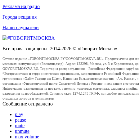
Реклама на радио
Города вещания
Наши слушатели
Все права защищены. 2014-2026 © «Говорит Москва»
Сетевое издание «ГОВОРИТМОСКВА.РУ/GOVORITMOSKVA.RU». Предназначено для лиц стар
массовых коммуникаций (Роскомнадзор). Адрес: 123298, Москва, ул. 3-я Хорошевская, д
GOVORITMOSKVA.RU. Территория распространения – Российская Федерация и зарубежные с
*Экстремистские и террористические организации, запрещенные в Российской Федераци
группировок «Хайят Тахрир аш-Шам», Национал-Большевистская партия, «Аль-Каида», 
организация «Управленческий центр Свидетелей Иеговы в России» и входящие в ее струк
Информация, размещенная на портале, а именно: текстовые материалы, элементы дизайна
разрешения правообладателей. Согласно ст.ст. 1274,1275 ГК РФ, при любом использовани
отдельных авторов и колумнистов.
Сообщение отправлено
play
pause
mute
unmute
max volume