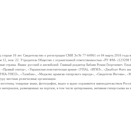
ше 16 лет. Свидетельство о регистрации СМИ Эл № 77-64961 от 04 марта 2016 года вы
ом 12, пом. 22. Учредитель Общество с ограниченной ответственностью «РУ ФМ» (123298 Мо
траны. Языки: русский и английский. Главный редактор Бабаян Роман Георгиевич. Email:
и: «Правый сектор», «Украинская повстанческая армия» (УПА), «ИГИЛ», «Джабхат Фатх а
«УНА-УНСО», «Талибан», «Меджлис крымско-татарского народа», «Свидетели Иеговы», «М
туру местные религиозные организации.
, логотипы, товарные знаки, фотографии, видео и аудио охраняются законодательством Ро
и материалов, размещенных на портале, в том числе цитировании, активная гиперссылка на 