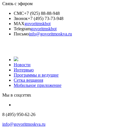
Связь с эфиром
СМС
+7 (925) 88-88-948
Звонок
+7 (495) 73-73-948
MAX
govoritmskbot
Telegram
govoritmskbot
Письмо
info@govoritmoskva.ru
Новости
Интервью
Программы и ведущие
Сетка вещания
Мобильное приложение
Мы в соцсетях
8 (495) 950-62-26
info@govoritmoskva.ru