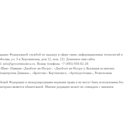
дано Федеральной службой по надзору в сфере связи, информационных технологий и
сква, ул. 3-я Хорошевская, дом 12, пом. 22). Доменное имя сайта
 info@govoritmoskva.ru. Номер телефона: +7 (495) 950-62-26
ш-Шам» (бывшая «Джабхат ан-Нусра», «Джебхат ан-Нусра»), Коалиция исламских
изантропик Дивижн», «Братство» Корчинского, «Артподготовка», Религиозная
ссийской Федерации и международными нормами права и не могут быть использованы без
материал является обязательной. Мнение редакции может не совпадать с мнением