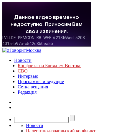
Новости
Конфликт на Ближнем Востоке
СВО
Интервью
Программы и ведущие
Сетка вещания
Редакция
Новости
Палестино-израильский конфликт