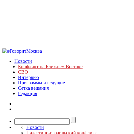
Новости
Конфликт на Ближнем Востоке
СВО
Интервью
Программы и ведущие
Сетка вещания
Редакция
Новости
Палестино-израильский конфликт