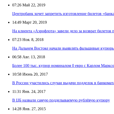
07:26
Май 22, 2019
Центробанк хочет запретить изготовление билетов «банк
14:49
Март 20, 2019
На клиента «Аэрофлота» завели дело за возврат билетов
07:23
Ноя. 8, 2018
На Дальнем Востоке начали выявлять фальшивые купюры
06:58
Авг. 13, 2018
Более 100 тыс. купюр номиналом 0 евро с Карлом Маркс
10:58
Июнь 20, 2017
В России участились случаи выдачи подделок в банкомат
11:31
Янв. 24, 2017
В ЦБ назвали самую подделываемую рублёвую купюру
14:28
Янв. 27, 2015