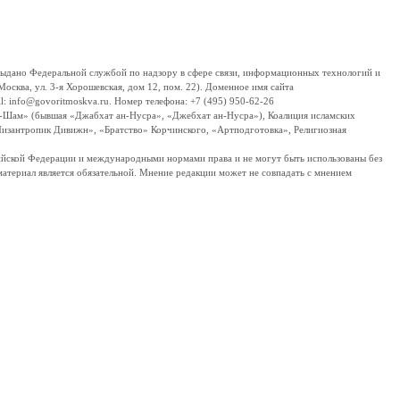
дано Федеральной службой по надзору в сфере связи, информационных технологий и
сква, ул. 3-я Хорошевская, дом 12, пом. 22). Доменное имя сайта
 info@govoritmoskva.ru. Номер телефона: +7 (495) 950-62-26
ш-Шам» (бывшая «Джабхат ан-Нусра», «Джебхат ан-Нусра»), Коалиция исламских
изантропик Дивижн», «Братство» Корчинского, «Артподготовка», Религиозная
ссийской Федерации и международными нормами права и не могут быть использованы без
материал является обязательной. Мнение редакции может не совпадать с мнением