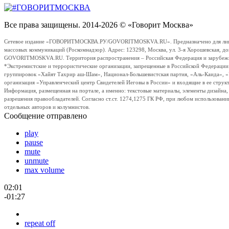
Все права защищены. 2014-2026 © «Говорит Москва»
Сетевое издание «ГОВОРИТМОСКВА.РУ/GOVORITMOSKVA.RU». Предназначено для лиц стар
массовых коммуникаций (Роскомнадзор). Адрес: 123298, Москва, ул. 3-я Хорошевская, д
GOVORITMOSKVA.RU. Территория распространения – Российская Федерация и зарубежные с
*Экстремистские и террористические организации, запрещенные в Российской Федераци
группировок «Хайят Тахрир аш-Шам», Национал-Большевистская партия, «Аль-Каида», 
организация «Управленческий центр Свидетелей Иеговы в России» и входящие в ее струк
Информация, размещенная на портале, а именно: текстовые материалы, элементы дизайна
разрешения правообладателей. Согласно ст.ст. 1274,1275 ГК РФ, при любом использовани
отдельных авторов и колумнистов.
Сообщение отправлено
play
pause
mute
unmute
max volume
02:01
-01:27
repeat off