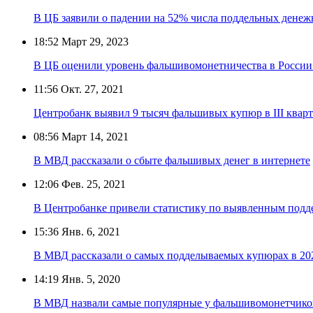
В ЦБ заявили о падении на 52% числа поддельных денежн
18:52
Март 29, 2023
В ЦБ оценили уровень фальшивомонетничества в России 
11:56
Окт. 27, 2021
Центробанк выявил 9 тысяч фальшивых купюр в III кварт
08:56
Март 14, 2021
В МВД рассказали о сбыте фальшивых денег в интернете
12:06
Фев. 25, 2021
В Центробанке привели статистику по выявленным под
15:36
Янв. 6, 2021
В МВД рассказали о самых подделываемых купюрах в 20
14:19
Янв. 5, 2020
В МВД назвали самые популярные у фальшивомонетчик