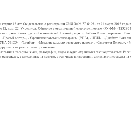
ше 16 лет. Свидетельство о регистрации СМИ Эл № 77-64961 от 04 марта 2016 года вы
ом 12, пом. 22. Учредитель Общество с ограниченной ответственностью «РУ ФМ» (123298 Мо
траны. Языки: русский и английский. Главный редактор Бабаян Роман Георгиевич. Email:
и: «Правый сектор», «Украинская повстанческая армия» (УПА), «ИГИЛ», «Джабхат Фатх а
«УНА-УНСО», «Талибан», «Меджлис крымско-татарского народа», «Свидетели Иеговы», «М
туру местные религиозные организации.
, логотипы, товарные знаки, фотографии, видео и аудио охраняются законодательством Ро
и материалов, размещенных на портале, в том числе цитировании, активная гиперссылка на 