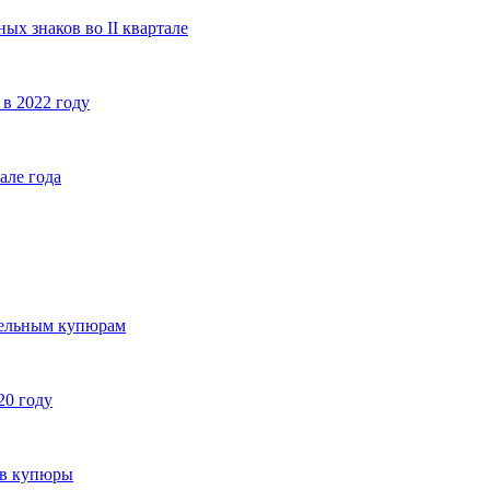
ых знаков во II квартале
в 2022 году
але года
дельным купюрам
20 году
ов купюры