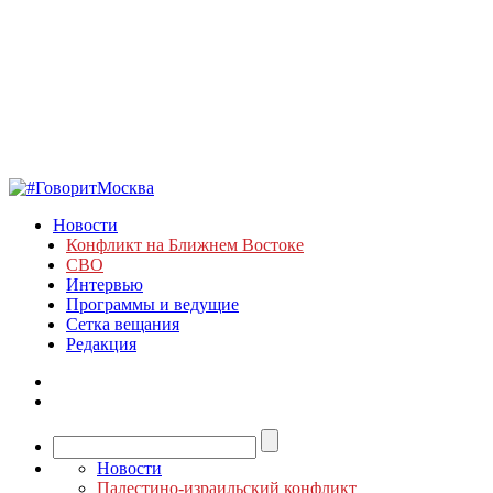
Новости
Конфликт на Ближнем Востоке
СВО
Интервью
Программы и ведущие
Сетка вещания
Редакция
Новости
Палестино-израильский конфликт