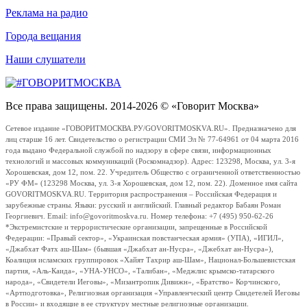
Реклама на радио
Города вещания
Наши слушатели
Все права защищены. 2014-2026 © «Говорит Москва»
Сетевое издание «ГОВОРИТМОСКВА.РУ/GOVORITMOSKVA.RU». Предназначено для
лиц старше 16 лет. Свидетельство о регистрации СМИ Эл № 77-64961 от 04 марта 2016
года выдано Федеральной службой по надзору в сфере связи, информационных
технологий и массовых коммуникаций (Роскомнадзор). Адрес: 123298, Москва, ул. 3-я
Хорошевская, дом 12, пом. 22. Учредитель Общество с ограниченной ответственностью
«РУ ФМ» (123298 Москва, ул. 3-я Хорошевская, дом 12, пом. 22). Доменное имя сайта
GOVORITMOSKVA.RU. Территория распространения – Российская Федерация и
зарубежные страны. Языки: русский и английский. Главный редактор Бабаян Роман
Георгиевич. Email: info@govoritmoskva.ru. Номер телефона: +7 (495) 950-62-26
*Экстремистские и террористические организации, запрещенные в Российской
Федерации: «Правый сектор», «Украинская повстанческая армия» (УПА), «ИГИЛ»,
«Джабхат Фатх аш-Шам» (бывшая «Джабхат ан-Нусра», «Джебхат ан-Нусра»),
Коалиция исламских группировок «Хайят Тахрир аш-Шам», Национал-Большевистская
партия, «Аль-Каида», «УНА-УНСО», «Талибан», «Меджлис крымско-татарского
народа», «Свидетели Иеговы», «Мизантропик Дивижн», «Братство» Корчинского,
«Артподготовка», Религиозная организация «Управленческий центр Свидетелей Иеговы
в России» и входящие в ее структуру местные религиозные организации.