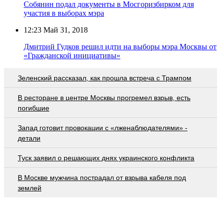
Собянин подал документы в Мосгоризбирком для
участия в выборах мэра
12:23
Май 31, 2018
Дмитрий Гудков решил идти на выборы мэра Москвы от
«Гражданской инициативы»
Зеленский рассказал, как прошла встреча с Трампом
В ресторане в центре Москвы прогремел взрыв, есть
погибшие
Запад готовит провокации с «лженаблюдателями» -
детали
Туск заявил о решающих днях украинского конфликта
В Москве мужчина пострадал от взрыва кабеля под
землей