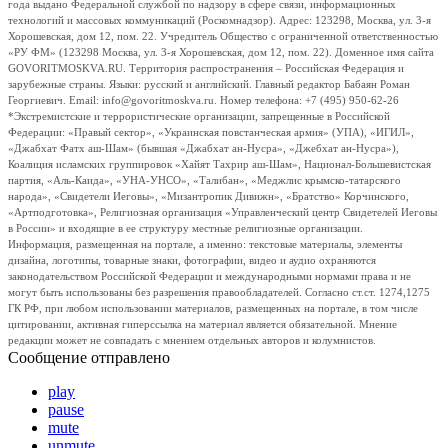
года выдано Федеральной службой по надзору в сфере связи, информационных
технологий и массовых коммуникаций (Роскомнадзор). Адрес: 123298, Москва, ул. 3-я
Хорошевская, дом 12, пом. 22. Учредитель Общество с ограниченной ответственностью
«РУ ФМ» (123298 Москва, ул. 3-я Хорошевская, дом 12, пом. 22). Доменное имя сайта
GOVORITMOSKVA.RU. Территория распространения – Российская Федерация и
зарубежные страны. Языки: русский и английский. Главный редактор Бабаян Роман
Георгиевич. Email: info@govoritmoskva.ru. Номер телефона: +7 (495) 950-62-26
*Экстремистские и террористические организации, запрещенные в Российской
Федерации: «Правый сектор», «Украинская повстанческая армия» (УПА), «ИГИЛ»,
«Джабхат Фатх аш-Шам» (бывшая «Джабхат ан-Нусра», «Джебхат ан-Нусра»),
Коалиция исламских группировок «Хайят Тахрир аш-Шам», Национал-Большевистская
партия, «Аль-Каида», «УНА-УНСО», «Талибан», «Меджлис крымско-татарского
народа», «Свидетели Иеговы», «Мизантропик Дивижн», «Братство» Корчинского,
«Артподготовка», Религиозная организация «Управленческий центр Свидетелей Иеговы
в России» и входящие в ее структуру местные религиозные организации.
Информация, размещенная на портале, а именно: текстовые материалы, элементы
дизайна, логотипы, товарные знаки, фотографии, видео и аудио охраняются
законодательством Российской Федерации и международными нормами права и не
могут быть использованы без разрешения правообладателей. Согласно ст.ст. 1274,1275
ГК РФ, при любом использовании материалов, размещенных на портале, в том числе
цитировании, активная гиперссылка на материал является обязательной. Мнение
редакции может не совпадать с мнением отдельных авторов и колумнистов.
Сообщение отправлено
play
pause
mute
unmute