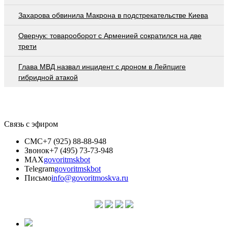
Захарова обвинила Макрона в подстрекательстве Киева
Оверчук: товарооборот с Арменией сократился на две
трети
Глава МВД назвал инцидент с дроном в Лейпциге
гибридной атакой
Связь с эфиром
СМС
+7 (925) 88-88-948
Звонок
+7 (495) 73-73-948
MAX
govoritmskbot
Telegram
govoritmskbot
Письмо
info@govoritmoskva.ru