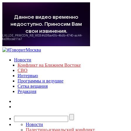
Новости
Конфликт на Ближнем Востоке
СВО
Интервью
Программы и ведущие
Сетка вещания
Редакция
Новости
Палестино-израильский конфликт