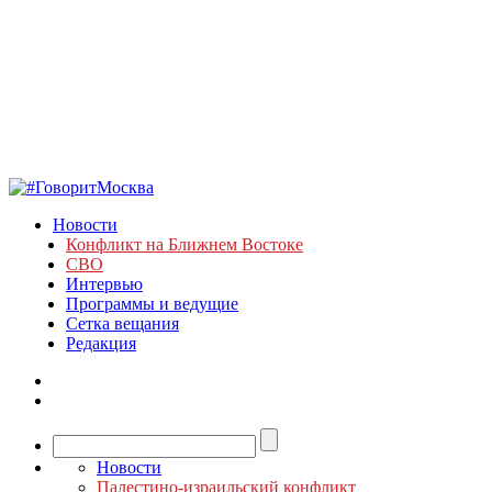
Новости
Конфликт на Ближнем Востоке
СВО
Интервью
Программы и ведущие
Сетка вещания
Редакция
Новости
Палестино-израильский конфликт