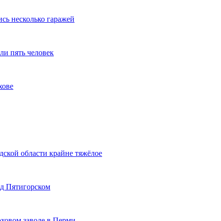
ись несколько гаражей
ли пять человек
хове
дской области крайне тяжёлое
од Пятигорском
оховом заводе в Перми