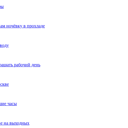
ры
ам ночёвку в прохладе
 воду
ращать рабочий день
оскве
шие часы
ве на выходных