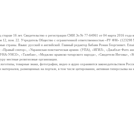
ше 16 лет. Свидетельство о регистрации СМИ Эл № 77-64961 от 04 марта 2016 года вы
ом 12, пом. 22. Учредитель Общество с ограниченной ответственностью «РУ ФМ» (123298 Мо
траны. Языки: русский и английский. Главный редактор Бабаян Роман Георгиевич. Email:
и: «Правый сектор», «Украинская повстанческая армия» (УПА), «ИГИЛ», «Джабхат Фатх а
«УНА-УНСО», «Талибан», «Меджлис крымско-татарского народа», «Свидетели Иеговы», «М
туру местные религиозные организации.
, логотипы, товарные знаки, фотографии, видео и аудио охраняются законодательством Ро
и материалов, размещенных на портале, в том числе цитировании, активная гиперссылка на 