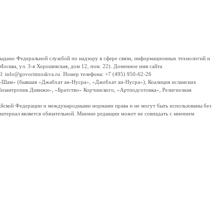
дано Федеральной службой по надзору в сфере связи, информационных технологий и
сква, ул. 3-я Хорошевская, дом 12, пом. 22). Доменное имя сайта
 info@govoritmoskva.ru. Номер телефона: +7 (495) 950-62-26
ш-Шам» (бывшая «Джабхат ан-Нусра», «Джебхат ан-Нусра»), Коалиция исламских
изантропик Дивижн», «Братство» Корчинского, «Артподготовка», Религиозная
ссийской Федерации и международными нормами права и не могут быть использованы без
материал является обязательной. Мнение редакции может не совпадать с мнением