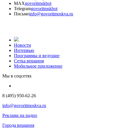
MAX
govoritmskbot
Telegram
govoritmskbot
Письмо
info@govoritmoskva.ru
Новости
Интервью
Программы и ведущие
Сетка вещания
Мобильное приложение
Мы в соцсетях
8 (495) 950-62-26
info@govoritmoskva.ru
Реклама на радио
Города вещания