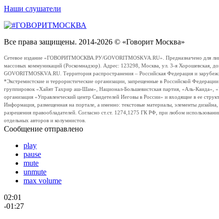
Наши слушатели
Все права защищены. 2014-2026 © «Говорит Москва»
Сетевое издание «ГОВОРИТМОСКВА.РУ/GOVORITMOSKVA.RU». Предназначено для лиц стар
массовых коммуникаций (Роскомнадзор). Адрес: 123298, Москва, ул. 3-я Хорошевская, д
GOVORITMOSKVA.RU. Территория распространения – Российская Федерация и зарубежные с
*Экстремистские и террористические организации, запрещенные в Российской Федераци
группировок «Хайят Тахрир аш-Шам», Национал-Большевистская партия, «Аль-Каида», 
организация «Управленческий центр Свидетелей Иеговы в России» и входящие в ее струк
Информация, размещенная на портале, а именно: текстовые материалы, элементы дизайна
разрешения правообладателей. Согласно ст.ст. 1274,1275 ГК РФ, при любом использовани
отдельных авторов и колумнистов.
Сообщение отправлено
play
pause
mute
unmute
max volume
02:01
-01:27