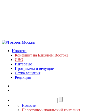
Новости
Конфликт на Ближнем Востоке
СВО
Интервью
Программы и ведущие
Сетка вещания
Редакция
Новости
Палестино-израильский конфликт