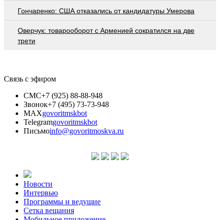
Гончаренко: США отказались от кандидатуры Умерова
Оверчук: товарооборот с Арменией сократился на две
трети
Связь с эфиром
СМС
+7 (925) 88-88-948
Звонок
+7 (495) 73-73-948
MAX
govoritmskbot
Telegram
govoritmskbot
Письмо
info@govoritmoskva.ru
Новости
Интервью
Программы и ведущие
Сетка вещания
Мобильное приложение