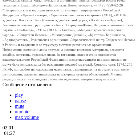
зарубежные страны. Языки: русский и английский. Главный редактор Бабаян Роман
Георгиевич. Email: info@govoritmoskva.ru. Номер телефона: +7 (495) 950-62-26
*Экстремистские и террористические организации, запрещенные в Российской
Федерации: «Правый сектор», «Украинская повстанческая армия» (УПА), «ИГИЛ»,
«Джабхат Фатх аш-Шам» (бывшая «Джабхат ан-Нусра», «Джебхат ан-Нусра»),
Коалиция исламских группировок «Хайят Тахрир аш-Шам», Национал-Большевистская
партия, «Аль-Каида», «УНА-УНСО», «Талибан», «Меджлис крымско-татарского
народа», «Свидетели Иеговы», «Мизантропик Дивижн», «Братство» Корчинского,
«Артподготовка», Религиозная организация «Управленческий центр Свидетелей Иеговы
в России» и входящие в ее структуру местные религиозные организации.
Информация, размещенная на портале, а именно: текстовые материалы, элементы
дизайна, логотипы, товарные знаки, фотографии, видео и аудио охраняются
законодательством Российской Федерации и международными нормами права и не
могут быть использованы без разрешения правообладателей. Согласно ст.ст. 1274,1275
ГК РФ, при любом использовании материалов, размещенных на портале, в том числе
цитировании, активная гиперссылка на материал является обязательной. Мнение
редакции может не совпадать с мнением отдельных авторов и колумнистов.
Сообщение отправлено
play
pause
mute
unmute
max volume
02:01
-01:27