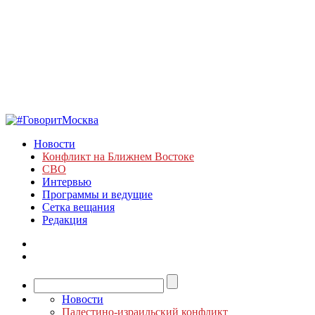
Новости
Конфликт на Ближнем Востоке
СВО
Интервью
Программы и ведущие
Сетка вещания
Редакция
Новости
Палестино-израильский конфликт