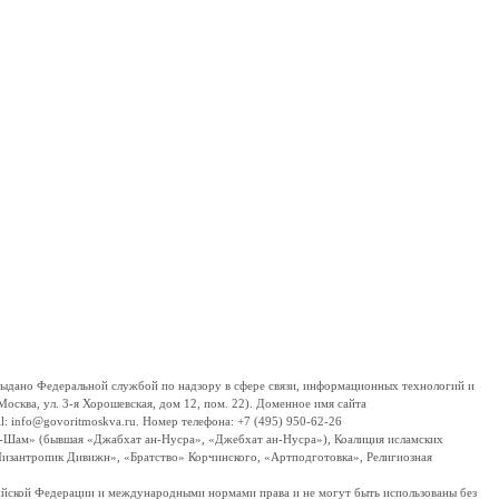
дано Федеральной службой по надзору в сфере связи, информационных технологий и
сква, ул. 3-я Хорошевская, дом 12, пом. 22). Доменное имя сайта
 info@govoritmoskva.ru. Номер телефона: +7 (495) 950-62-26
ш-Шам» (бывшая «Джабхат ан-Нусра», «Джебхат ан-Нусра»), Коалиция исламских
изантропик Дивижн», «Братство» Корчинского, «Артподготовка», Религиозная
ссийской Федерации и международными нормами права и не могут быть использованы без