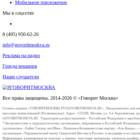
Мобильное приложение
Мы в соцсетях
8 (495) 950-62-26
info@govoritmoskva.ru
Реклама на радио
Города вещания
Наши слушатели
Все права защищены. 2014-2026 © «Говорит Москва»
Сетевое издание «ГОВОРИТМОСКВА.РУ/GOVORITMOSKVA.RU». Предназначено для лиц стар
массовых коммуникаций (Роскомнадзор). Адрес: 123298, Москва, ул. 3-я Хорошевская, д
GOVORITMOSKVA.RU. Территория распространения – Российская Федерация и зарубежные с
*Экстремистские и террористические организации, запрещенные в Российской Федераци
группировок «Хайят Тахрир аш-Шам», Национал-Большевистская партия, «Аль-Каида», 
организация «Управленческий центр Свидетелей Иеговы в России» и входящие в ее струк
Информация, размещенная на портале, а именно: текстовые материалы, элементы дизайна