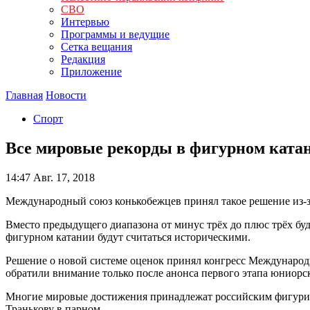
СВО
Интервью
Программы и ведущие
Сетка вещания
Редакция
Приложение
Главная
Новости
Спорт
Все мировые рекорды в фигурном ката
14:47
Авг. 17, 2018
Международный союз конькобежцев принял такое решение из-
Вместо предыдущего диапазона от минус трёх до плюс трёх буд
фигурном катании будут считаться историческими.
Решение о новой системе оценок принял конгресс Международ
обратили внимание только после анонса первого этапа юниорск
Многие мировые достижения принадлежат российским фигурис
Транькову в парном.