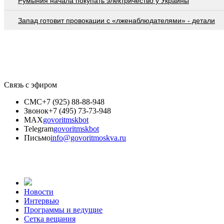
Румыния начала покупать электричество у Украины
Запад готовит провокации с «лженаблюдателями» - детали
Связь с эфиром
СМС
+7 (925) 88-88-948
Звонок
+7 (495) 73-73-948
MAX
govoritmskbot
Telegram
govoritmskbot
Письмо
info@govoritmoskva.ru
Новости
Интервью
Программы и ведущие
Сетка вещания