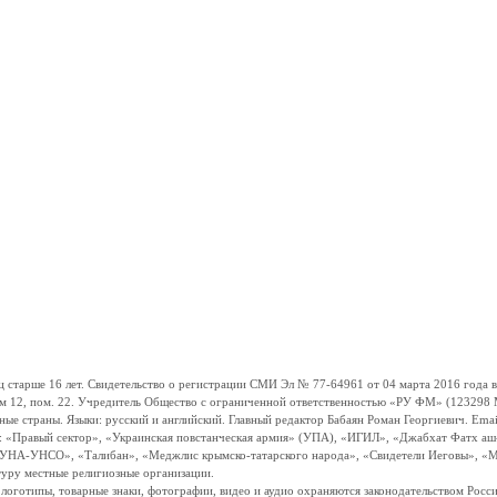
ше 16 лет. Свидетельство о регистрации СМИ Эл № 77-64961 от 04 марта 2016 года вы
ом 12, пом. 22. Учредитель Общество с ограниченной ответственностью «РУ ФМ» (123298 Мо
траны. Языки: русский и английский. Главный редактор Бабаян Роман Георгиевич. Email:
и: «Правый сектор», «Украинская повстанческая армия» (УПА), «ИГИЛ», «Джабхат Фатх а
«УНА-УНСО», «Талибан», «Меджлис крымско-татарского народа», «Свидетели Иеговы», «М
туру местные религиозные организации.
, логотипы, товарные знаки, фотографии, видео и аудио охраняются законодательством Ро