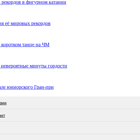
и рекордов в фигурном катании
ия её мировых рекордов
 коротком танце на ЧМ
 невероятные минуты гордости
але юниорского Гран-при
зии
акт