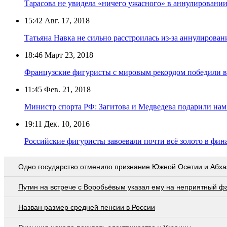
Тарасова не увидела «ничего ужасного» в аннулировани
15:42
Авг. 17, 2018
Татьяна Навка не сильно расстроилась из-за аннулирован
18:46
Март 23, 2018
Французские фигуристы с мировым рекордом победили в
11:45
Фев. 21, 2018
Министр спорта РФ: Загитова и Медведева подарили нам
19:11
Дек. 10, 2016
Российские фигуристы завоевали почти всё золото в фин
Одно государство отменило признание Южной Осетии и Абха
Путин на встрече с Воробьёвым указал ему на неприятный ф
Назван размер средней пенсии в России