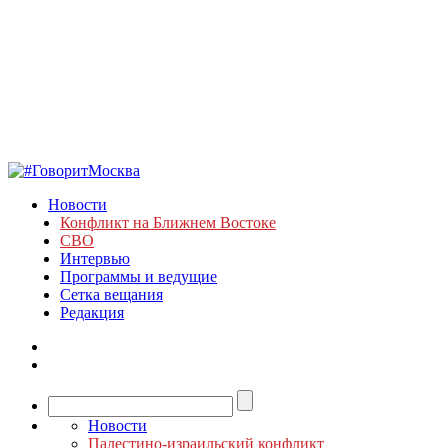
Новости
Конфликт на Ближнем Востоке
СВО
Интервью
Программы и ведущие
Сетка вещания
Редакция
Новости
Палестино-израильский конфликт