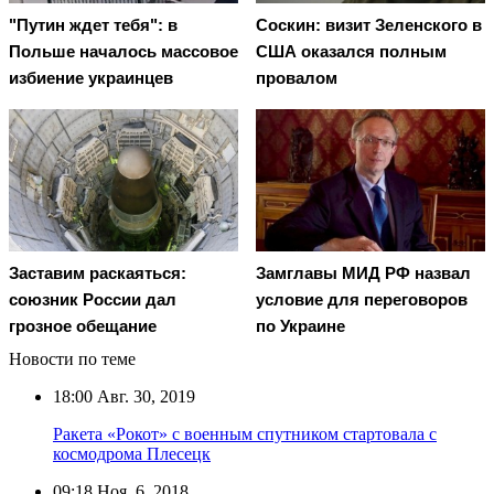
"Путин ждет тебя": в
Соскин: визит Зеленского в
Польше началось массовое
США оказался полным
избиение украинцев
провалом
Заставим раскаяться:
Замглавы МИД РФ назвал
союзник России дал
условие для переговоров
грозное обещание
по Украине
Новости по теме
18:00
Авг. 30, 2019
Ракета «Рокот» с военным спутником стартовала с
космодрома Плесецк
09:18
Ноя. 6, 2018