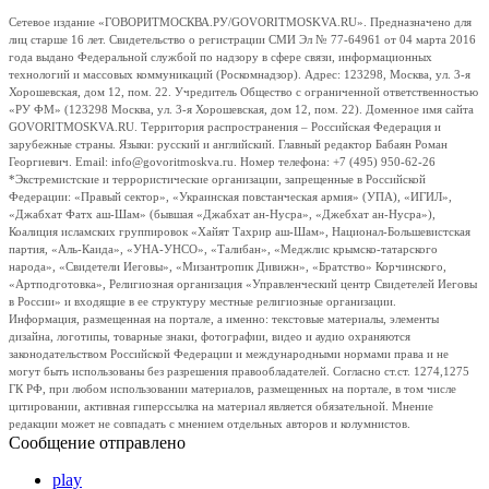
Сетевое издание «ГОВОРИТМОСКВА.РУ/GOVORITMOSKVA.RU». Предназначено для
лиц старше 16 лет. Свидетельство о регистрации СМИ Эл № 77-64961 от 04 марта 2016
года выдано Федеральной службой по надзору в сфере связи, информационных
технологий и массовых коммуникаций (Роскомнадзор). Адрес: 123298, Москва, ул. 3-я
Хорошевская, дом 12, пом. 22. Учредитель Общество с ограниченной ответственностью
«РУ ФМ» (123298 Москва, ул. 3-я Хорошевская, дом 12, пом. 22). Доменное имя сайта
GOVORITMOSKVA.RU. Территория распространения – Российская Федерация и
зарубежные страны. Языки: русский и английский. Главный редактор Бабаян Роман
Георгиевич. Email: info@govoritmoskva.ru. Номер телефона: +7 (495) 950-62-26
*Экстремистские и террористические организации, запрещенные в Российской
Федерации: «Правый сектор», «Украинская повстанческая армия» (УПА), «ИГИЛ»,
«Джабхат Фатх аш-Шам» (бывшая «Джабхат ан-Нусра», «Джебхат ан-Нусра»),
Коалиция исламских группировок «Хайят Тахрир аш-Шам», Национал-Большевистская
партия, «Аль-Каида», «УНА-УНСО», «Талибан», «Меджлис крымско-татарского
народа», «Свидетели Иеговы», «Мизантропик Дивижн», «Братство» Корчинского,
«Артподготовка», Религиозная организация «Управленческий центр Свидетелей Иеговы
в России» и входящие в ее структуру местные религиозные организации.
Информация, размещенная на портале, а именно: текстовые материалы, элементы
дизайна, логотипы, товарные знаки, фотографии, видео и аудио охраняются
законодательством Российской Федерации и международными нормами права и не
могут быть использованы без разрешения правообладателей. Согласно ст.ст. 1274,1275
ГК РФ, при любом использовании материалов, размещенных на портале, в том числе
цитировании, активная гиперссылка на материал является обязательной. Мнение
редакции может не совпадать с мнением отдельных авторов и колумнистов.
Сообщение отправлено
play