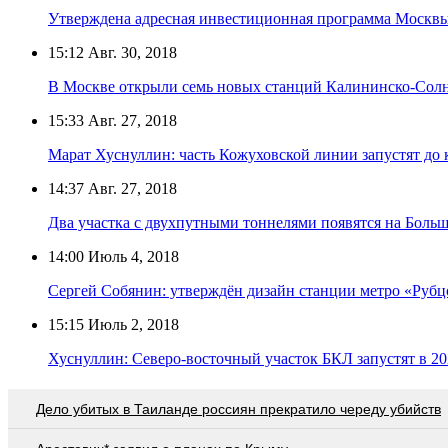
Утверждена адресная инвестиционная программа Москвы
15:12
Авг. 30, 2018
В Москве открыли семь новых станций Калининско-Сол
15:33
Авг. 27, 2018
Марат Хуснуллин: часть Кожуховской линии запустят до 
14:37
Авг. 27, 2018
Два участка с двухпутными тоннелями появятся на Больш
14:00
Июль 4, 2018
Сергей Собянин: утверждён дизайн станции метро «Рубц
15:15
Июль 2, 2018
Хуснуллин: Северо-восточный участок БКЛ запустят в 20
Дело убитых в Таиланде россиян прекратило череду убийств