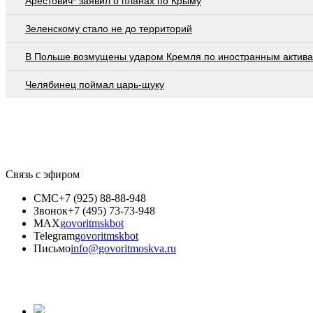
Арестович* заявил о планах по Крыму
Зеленскому стало не до территорий
В Польше возмущены ударом Кремля по иностранным актив
Челябинец поймал царь-щуку
Связь с эфиром
СМС
+7 (925) 88-88-948
Звонок
+7 (495) 73-73-948
MAX
govoritmskbot
Telegram
govoritmskbot
Письмо
info@govoritmoskva.ru