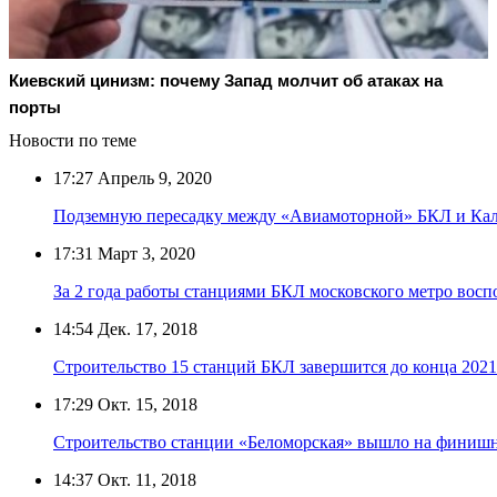
Киевский цинизм: почему Запад молчит об атаках на
порты
Новости по теме
17:27
Апрель 9, 2020
Подземную пересадку между «Авиамоторной» БКЛ и Кали
17:31
Март 3, 2020
За 2 года работы станциями БКЛ московского метро восп
14:54
Дек. 17, 2018
Строительство 15 станций БКЛ завершится до конца 2021
17:29
Окт. 15, 2018
Строительство станции «Беломорская» вышло на фини
14:37
Окт. 11, 2018