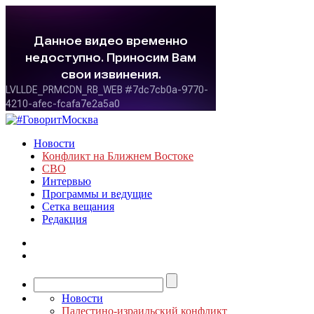
Новости
Конфликт на Ближнем Востоке
СВО
Интервью
Программы и ведущие
Сетка вещания
Редакция
Новости
Палестино-израильский конфликт