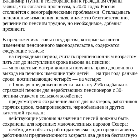
Владимир Путин в телеобращении к гражданам страны
заявил, что согласно прогнозам, в 2020 годах Россия
столкнётся с демографическими проблемами. Откладывать
пенсионные изменения нельзя, иначе это безответственно,
решение по пенсиям трудное, но необходимое, добавил
президент.
В предложениях главы государства, которые касаются
изменения пенсионного законодательства, содержатся
следующие тезисы:
— на переходный период считать предпенсионным возрастом
пять лет до наступления срока выхода на пенсию;
— многодетные матери должны получить право досрочного
выхода на пенсию: имеющие трёх детей — на три года раньше
срока, воспитывающие четырёх — на четыре;
— с 1 января предложено ввести выплату 25% надбавки к
страховой пенсии для неработающих пенсионеров с 30-
летним стажем в сельском хозяйстве;
— предусмотрено сохранение льгот для шахтёров, работников
горячих цехов, химпроизводств, чернобыльцев и других
категорий граждан;
— действующие условия назначения пенсий должны быть
сохранены для коренных малочисленных народов Севера;
— необходимо обязать работодателя ежегодно предоставлять
работникам предпенсионного возраста два дня на бесплатную