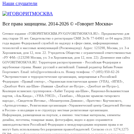
Наши слушатели
Все права защищены. 2014-2026 © «Говорит Москва»
Сетевое издание «ГОВОРИТМОСКВА.РУ/GOVORITMOSKVA.RU». Предназначено для
лиц старше 16 лет. Свидетельство о регистрации СМИ Эл № 77-64961 от 04 марта 2016
года выдано Федеральной службой по надзору в сфере связи, информационных
технологий и массовых коммуникаций (Роскомнадзор). Адрес: 123298, Москва, ул. 3-я
Хорошевская, дом 12, пом. 22. Учредитель Общество с ограниченной ответственностью
«РУ ФМ» (123298 Москва, ул. 3-я Хорошевская, дом 12, пом. 22). Доменное имя сайта
GOVORITMOSKVA.RU. Территория распространения – Российская Федерация и
зарубежные страны. Языки: русский и английский. Главный редактор Бабаян Роман
Георгиевич. Email: info@govoritmoskva.ru. Номер телефона: +7 (495) 950-62-26
*Экстремистские и террористические организации, запрещенные в Российской
Федерации: «Правый сектор», «Украинская повстанческая армия» (УПА), «ИГИЛ»,
«Джабхат Фатх аш-Шам» (бывшая «Джабхат ан-Нусра», «Джебхат ан-Нусра»),
Коалиция исламских группировок «Хайят Тахрир аш-Шам», Национал-Большевистская
партия, «Аль-Каида», «УНА-УНСО», «Талибан», «Меджлис крымско-татарского
народа», «Свидетели Иеговы», «Мизантропик Дивижн», «Братство» Корчинского,
«Артподготовка», Религиозная организация «Управленческий центр Свидетелей Иеговы
в России» и входящие в ее структуру местные религиозные организации.
Информация, размещенная на портале, а именно: текстовые материалы, элементы
дизайна, логотипы, товарные знаки, фотографии, видео и аудио охраняются
законодательством Российской Федерации и международными нормами права и не
могут быть использованы без разрешения правообладателей. Согласно ст.ст. 1274,1275