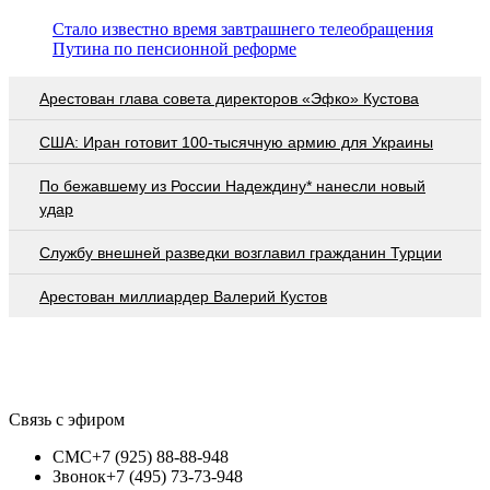
Стало известно время завтрашнего телеобращения
Путина по пенсионной реформе
Арестован глава совета директоров «Эфко» Кустова
США: Иран готовит 100-тысячную армию для Украины
По бежавшему из России Надеждину* нанесли новый
удар
Службу внешней разведки возглавил гражданин Турции
Арестован миллиардер Валерий Кустов
Связь с эфиром
СМС
+7 (925) 88-88-948
Звонок
+7 (495) 73-73-948