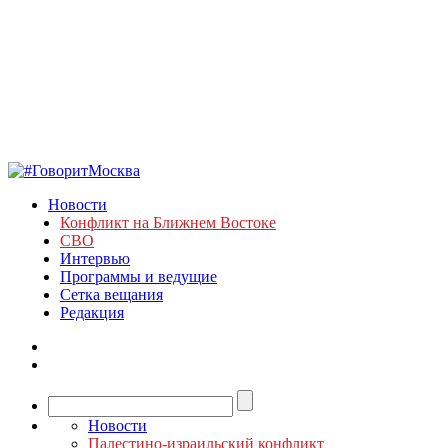
Новости
Конфликт на Ближнем Востоке
СВО
Интервью
Программы и ведущие
Сетка вещания
Редакция
Новости
Палестино-израильский конфликт