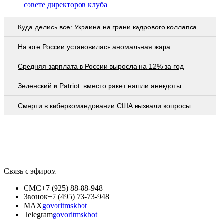
совете директоров клуба
Куда делись все: Украина на грани кадрового коллапса
На юге России установилась аномальная жара
Средняя зарплата в России выросла на 12% за год
Зеленский и Patriot: вместо ракет нашли анекдоты
Смерти в киберкомандовании США вызвали вопросы
Связь с эфиром
СМС
+7 (925) 88-88-948
Звонок
+7 (495) 73-73-948
MAX
govoritmskbot
Telegram
govoritmskbot