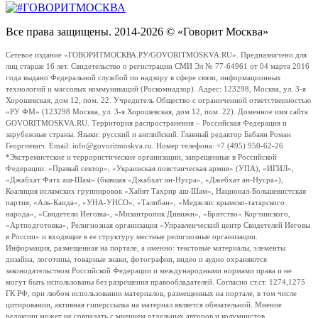
Все права защищены. 2014-2026 © «Говорит Москва»
Сетевое издание «ГОВОРИТМОСКВА.РУ/GOVORITMOSKVA.RU». Предназначено для
лиц старше 16 лет. Свидетельство о регистрации СМИ Эл № 77-64961 от 04 марта 2016
года выдано Федеральной службой по надзору в сфере связи, информационных
технологий и массовых коммуникаций (Роскомнадзор). Адрес: 123298, Москва, ул. 3-я
Хорошевская, дом 12, пом. 22. Учредитель Общество с ограниченной ответственностью
«РУ ФМ» (123298 Москва, ул. 3-я Хорошевская, дом 12, пом. 22). Доменное имя сайта
GOVORITMOSKVA.RU. Территория распространения – Российская Федерация и
зарубежные страны. Языки: русский и английский. Главный редактор Бабаян Роман
Георгиевич. Email: info@govoritmoskva.ru. Номер телефона: +7 (495) 950-62-26
*Экстремистские и террористические организации, запрещенные в Российской
Федерации: «Правый сектор», «Украинская повстанческая армия» (УПА), «ИГИЛ»,
«Джабхат Фатх аш-Шам» (бывшая «Джабхат ан-Нусра», «Джебхат ан-Нусра»),
Коалиция исламских группировок «Хайят Тахрир аш-Шам», Национал-Большевистская
партия, «Аль-Каида», «УНА-УНСО», «Талибан», «Меджлис крымско-татарского
народа», «Свидетели Иеговы», «Мизантропик Дивижн», «Братство» Корчинского,
«Артподготовка», Религиозная организация «Управленческий центр Свидетелей Иеговы
в России» и входящие в ее структуру местные религиозные организации.
Информация, размещенная на портале, а именно: текстовые материалы, элементы
дизайна, логотипы, товарные знаки, фотографии, видео и аудио охраняются
законодательством Российской Федерации и международными нормами права и не
могут быть использованы без разрешения правообладателей. Согласно ст.ст. 1274,1275
ГК РФ, при любом использовании материалов, размещенных на портале, в том числе
цитировании, активная гиперссылка на материал является обязательной. Мнение
редакции может не совпадать с мнением отдельных авторов и колумнистов.