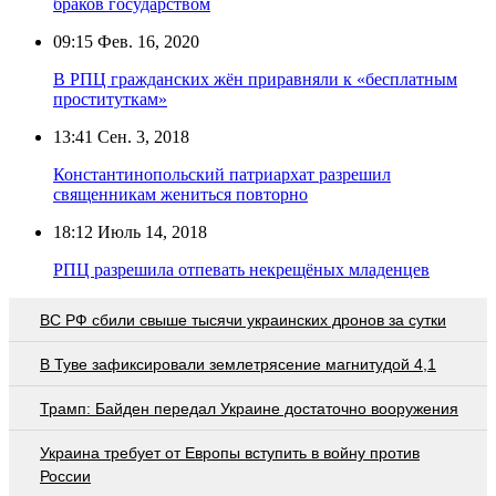
браков государством
09:15
Фев. 16, 2020
В РПЦ гражданских жён приравняли к «бесплатным
проституткам»
13:41
Сен. 3, 2018
Константинопольский патриархат разрешил
священникам жениться повторно
18:12
Июль 14, 2018
РПЦ разрешила отпевать некрещёных младенцев
ВС РФ сбили свыше тысячи украинских дронов за сутки
В Туве зафиксировали землетрясение магнитудой 4,1
Трамп: Байден передал Украине достаточно вооружения
Украина требует от Европы вступить в войну против
России