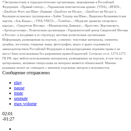
*Экстремистские и террористические организации, запрещенные в Российской
Федерации: «Правый сектор», «Украинская повстанческая армия» (УПА), «ИГИЛ»,
«Джабхат Фатх аш-Шам» (бывшая «Джабхат ан-Нусра», «Джебхат ан-Нусра»),
Коалиция исламских группировок «Хайят Тахрир аш-Шам», Национал-Большевистская
партия, «Аль-Каида», «УНА-УНСО», «Талибан», «Меджлис крымско-татарского
народа», «Свидетели Иеговы», «Мизантропик Дивижн», «Братство» Корчинского,
«Артподготовка», Религиозная организация «Управленческий центр Свидетелей Иеговы
в России» и входящие в ее структуру местные религиозные организации.
Информация, размещенная на портале, а именно: текстовые материалы, элементы
дизайна, логотипы, товарные знаки, фотографии, видео и аудио охраняются
законодательством Российской Федерации и международными нормами права и не
могут быть использованы без разрешения правообладателей. Согласно ст.ст. 1274,1275
ГК РФ, при любом использовании материалов, размещенных на портале, в том числе
цитировании, активная гиперссылка на материал является обязательной. Мнение
редакции может не совпадать с мнением отдельных авторов и колумнистов.
Сообщение отправлено
play
pause
mute
unmute
max volume
02:01
-01:27