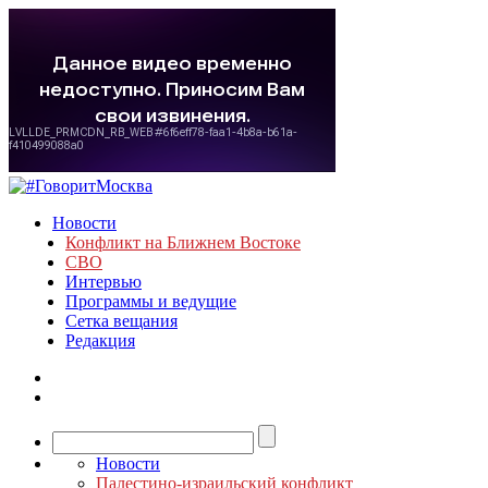
Новости
Конфликт на Ближнем Востоке
СВО
Интервью
Программы и ведущие
Сетка вещания
Редакция
Новости
Палестино-израильский конфликт