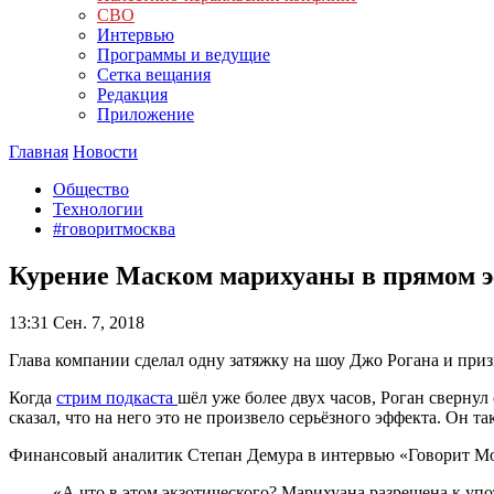
СВО
Интервью
Программы и ведущие
Сетка вещания
Редакция
Приложение
Главная
Новости
Общество
Технологии
#говоритмосква
Курение Маском марихуаны в прямом эфи
13:31
Сен. 7, 2018
Глава компании сделал одну затяжку на шоу Джо Рогана и призн
Когда
стрим подкаста
шёл уже более двух часов, Роган свернул
сказал, что на него это не произвело серьёзного эффекта. Он т
Финансовый аналитик Степан Демура в интервью «Говорит Москв
«А что в этом экзотического? Марихуана разрешена к упо