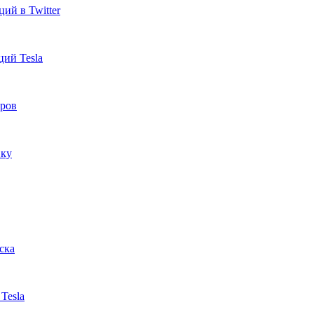
ций в Twitter
ций Tesla
аров
вку
ска
Tesla