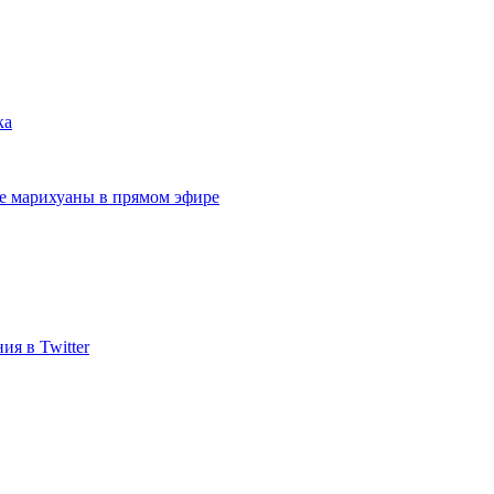
ка
ие марихуаны в прямом эфире
ия в Twitter