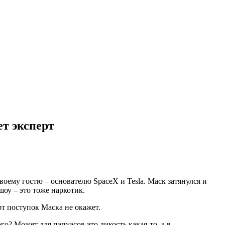
ет эксперт
воему гостю – основателю SpaceX и Tesla. Маск затянулся и
шоу – это тоже наркотик.
т поступок Маска не окажет.
о? Может для папуасов это дикость какая-то, а в