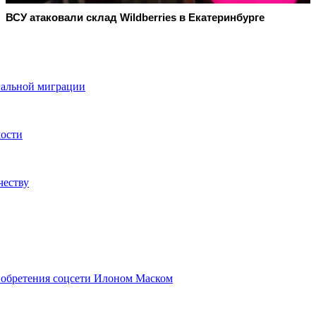
ВСУ атаковали склад Wildberries в Екатеринбурге
гальной миграции
мости
честву
риобретения соцсети Илоном Маском