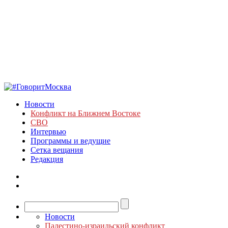
Новости
Конфликт на Ближнем Востоке
СВО
Интервью
Программы и ведущие
Сетка вещания
Редакция
Новости
Палестино-израильский конфликт