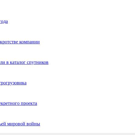
года
нкротстве компании
ли в каталог спутников
трогрузовика
екретного проекта
тьей мировой войны