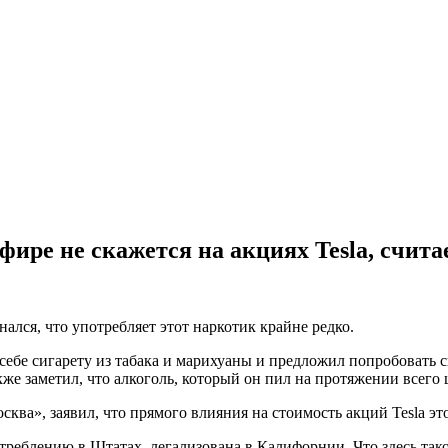
ре не скажется на акциях Tesla, счита
ался, что употребляет этот наркотик крайне редко.
 себе сигарету из табака и марихуаны и предложил попробовать с
акже заметил, что алкоголь, который он пил на протяжении всего 
а», заявил, что прямого влияния на стоимость акций Tesla это
треблению в Штатах, легализована в Калифорнии. Что здесь таког