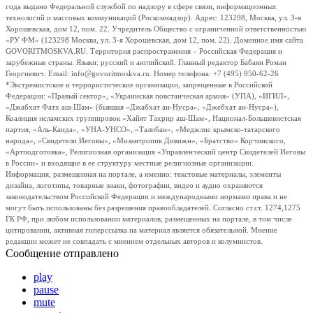
года выдано Федеральной службой по надзору в сфере связи, информационных
технологий и массовых коммуникаций (Роскомнадзор). Адрес: 123298, Москва, ул. 3-я
Хорошевская, дом 12, пом. 22. Учредитель Общество с ограниченной ответственностью
«РУ ФМ» (123298 Москва, ул. 3-я Хорошевская, дом 12, пом. 22). Доменное имя сайта
GOVORITMOSKVA.RU. Территория распространения – Российская Федерация и
зарубежные страны. Языки: русский и английский. Главный редактор Бабаян Роман
Георгиевич. Email: info@govoritmoskva.ru. Номер телефона: +7 (495) 950-62-26
*Экстремистские и террористические организации, запрещенные в Российской
Федерации: «Правый сектор», «Украинская повстанческая армия» (УПА), «ИГИЛ»,
«Джабхат Фатх аш-Шам» (бывшая «Джабхат ан-Нусра», «Джебхат ан-Нусра»),
Коалиция исламских группировок «Хайят Тахрир аш-Шам», Национал-Большевистская
партия, «Аль-Каида», «УНА-УНСО», «Талибан», «Меджлис крымско-татарского
народа», «Свидетели Иеговы», «Мизантропик Дивижн», «Братство» Корчинского,
«Артподготовка», Религиозная организация «Управленческий центр Свидетелей Иеговы
в России» и входящие в ее структуру местные религиозные организации.
Информация, размещенная на портале, а именно: текстовые материалы, элементы
дизайна, логотипы, товарные знаки, фотографии, видео и аудио охраняются
законодательством Российской Федерации и международными нормами права и не
могут быть использованы без разрешения правообладателей. Согласно ст.ст. 1274,1275
ГК РФ, при любом использовании материалов, размещенных на портале, в том числе
цитировании, активная гиперссылка на материал является обязательной. Мнение
редакции может не совпадать с мнением отдельных авторов и колумнистов.
Сообщение отправлено
play
pause
mute