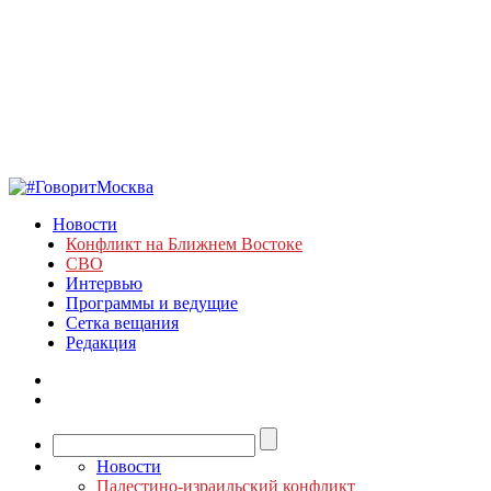
Новости
Конфликт на Ближнем Востоке
СВО
Интервью
Программы и ведущие
Сетка вещания
Редакция
Новости
Палестино-израильский конфликт