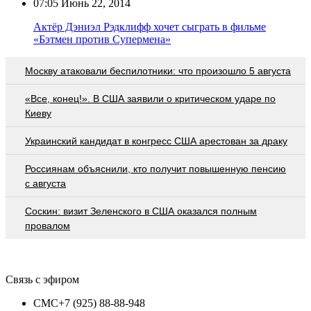
07:05
Июнь 22, 2014
Актёр Дэниэл Рэдклифф хочет сыграть в фильме
«Бэтмен против Супермена»
Москву атаковали беспилотники: что произошло 5 августа
«Все, конец!». В США заявили о критическом ударе по
Киеву
Украинский кандидат в конгресс США арестован за драку
Россиянам объяснили, кто получит повышенную пенсию
с августа
Соскин: визит Зеленского в США оказался полным
провалом
Связь с эфиром
СМС
+7 (925) 88-88-948