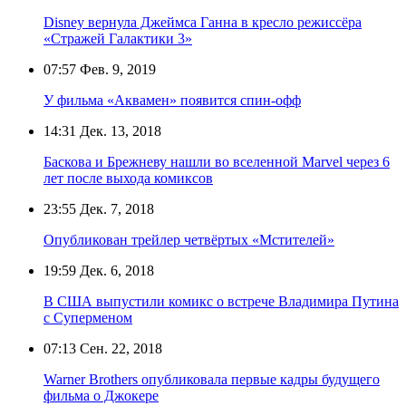
Disney вернула Джеймса Ганна в кресло режиссёра
«Стражей Галактики 3»
07:57
Фев. 9, 2019
У фильма «Аквамен» появится спин-офф
14:31
Дек. 13, 2018
Баскова и Брежневу нашли во вселенной Marvel через 6
лет после выхода комиксов
23:55
Дек. 7, 2018
Опубликован трейлер четвёртых «Мстителей»
19:59
Дек. 6, 2018
В США выпустили комикс о встрече Владимира Путина
с Суперменом
07:13
Сен. 22, 2018
Warner Brothers опубликовала первые кадры будущего
фильма о Джокере