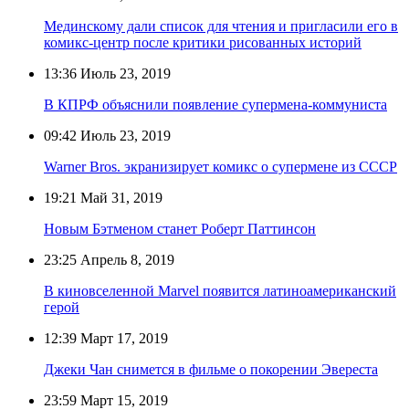
Мединскому дали список для чтения и пригласили его в
комикс-центр после критики рисованных историй
13:36
Июль 23, 2019
В КПРФ объяснили появление супермена-коммуниста
09:42
Июль 23, 2019
Warner Bros. экранизирует комикс о супермене из СССР
19:21
Май 31, 2019
Новым Бэтменом станет Роберт Паттинсон
23:25
Апрель 8, 2019
В киновселенной Marvel появится латиноамериканский
герой
12:39
Март 17, 2019
Джеки Чан снимется в фильме о покорении Эвереста
23:59
Март 15, 2019