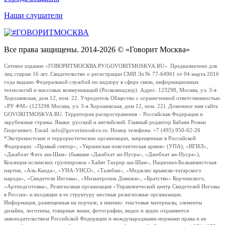
Наши слушатели
Все права защищены. 2014-2026 © «Говорит Москва»
Сетевое издание «ГОВОРИТМОСКВА.РУ/GOVORITMOSKVA.RU». Предназначено для
лиц старше 16 лет. Свидетельство о регистрации СМИ Эл № 77-64961 от 04 марта 2016
года выдано Федеральной службой по надзору в сфере связи, информационных
технологий и массовых коммуникаций (Роскомнадзор). Адрес: 123298, Москва, ул. 3-я
Хорошевская, дом 12, пом. 22. Учредитель Общество с ограниченной ответственностью
«РУ ФМ» (123298 Москва, ул. 3-я Хорошевская, дом 12, пом. 22). Доменное имя сайта
GOVORITMOSKVA.RU. Территория распространения – Российская Федерация и
зарубежные страны. Языки: русский и английский. Главный редактор Бабаян Роман
Георгиевич. Email: info@govoritmoskva.ru. Номер телефона: +7 (495) 950-62-26
*Экстремистские и террористические организации, запрещенные в Российской
Федерации: «Правый сектор», «Украинская повстанческая армия» (УПА), «ИГИЛ»,
«Джабхат Фатх аш-Шам» (бывшая «Джабхат ан-Нусра», «Джебхат ан-Нусра»),
Коалиция исламских группировок «Хайят Тахрир аш-Шам», Национал-Большевистская
партия, «Аль-Каида», «УНА-УНСО», «Талибан», «Меджлис крымско-татарского
народа», «Свидетели Иеговы», «Мизантропик Дивижн», «Братство» Корчинского,
«Артподготовка», Религиозная организация «Управленческий центр Свидетелей Иеговы
в России» и входящие в ее структуру местные религиозные организации.
Информация, размещенная на портале, а именно: текстовые материалы, элементы
дизайна, логотипы, товарные знаки, фотографии, видео и аудио охраняются
законодательством Российской Федерации и международными нормами права и не