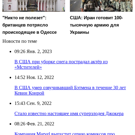
"Никто не полезет":
США: Иран готовит 100-
британцев потрясло
тысячную армию для
происходящее в Одессе
Украины
Новости по теме
09:26
Янв. 2, 2023
В США при уборке снега пострадал актёр из
«Мстителей»
14:52
Ноя. 12, 2022
В США умер озвучивавший Бэтмена в течение 30 лет
Кевин Конрой
15:43
Сен. 9, 2022
Стало известно настоящее имя суперзлодея Джокера
08:26
Фев. 21, 2022
Компания Marvel выпустит серию комиксов про