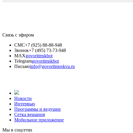
Связь с эфиром
СМС
+7 (925) 88-88-948
Звонок
+7 (495) 73-73-948
MAX
govoritmskbot
Telegram
govoritmskbot
Письмо
info@govoritmoskva.ru
Новости
Интервью
Программы и ведущие
Сетка вещания
Мобильное приложение
Мы в соцсетях