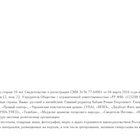
ше 16 лет. Свидетельство о регистрации СМИ Эл № 77-64961 от 04 марта 2016 года вы
ом 12, пом. 22. Учредитель Общество с ограниченной ответственностью «РУ ФМ» (123298 Мо
траны. Языки: русский и английский. Главный редактор Бабаян Роман Георгиевич. Email:
и: «Правый сектор», «Украинская повстанческая армия» (УПА), «ИГИЛ», «Джабхат Фатх а
«УНА-УНСО», «Талибан», «Меджлис крымско-татарского народа», «Свидетели Иеговы», «М
туру местные религиозные организации.
, логотипы, товарные знаки, фотографии, видео и аудио охраняются законодательством Ро
и материалов, размещенных на портале, в том числе цитировании, активная гиперссылка на 