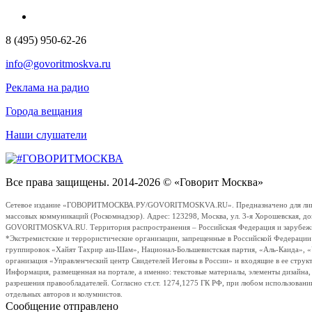
8 (495) 950-62-26
info@govoritmoskva.ru
Реклама на радио
Города вещания
Наши слушатели
Все права защищены. 2014-2026 © «Говорит Москва»
Сетевое издание «ГОВОРИТМОСКВА.РУ/GOVORITMOSKVA.RU». Предназначено для лиц стар
массовых коммуникаций (Роскомнадзор). Адрес: 123298, Москва, ул. 3-я Хорошевская, д
GOVORITMOSKVA.RU. Территория распространения – Российская Федерация и зарубежные с
*Экстремистские и террористические организации, запрещенные в Российской Федераци
группировок «Хайят Тахрир аш-Шам», Национал-Большевистская партия, «Аль-Каида», 
организация «Управленческий центр Свидетелей Иеговы в России» и входящие в ее струк
Информация, размещенная на портале, а именно: текстовые материалы, элементы дизайна
разрешения правообладателей. Согласно ст.ст. 1274,1275 ГК РФ, при любом использовани
отдельных авторов и колумнистов.
Сообщение отправлено