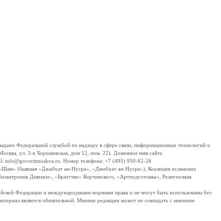
дано Федеральной службой по надзору в сфере связи, информационных технологий и
сква, ул. 3-я Хорошевская, дом 12, пом. 22). Доменное имя сайта
 info@govoritmoskva.ru. Номер телефона: +7 (495) 950-62-26
ш-Шам» (бывшая «Джабхат ан-Нусра», «Джебхат ан-Нусра»), Коалиция исламских
изантропик Дивижн», «Братство» Корчинского, «Артподготовка», Религиозная
ссийской Федерации и международными нормами права и не могут быть использованы без
материал является обязательной. Мнение редакции может не совпадать с мнением