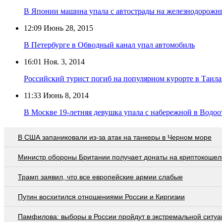
В Японии машина упала с автострады на железнодорожн
12:09
Июнь 28, 2015
В Петербурге в Обводный канал упал автомобиль
16:01
Ноя. 3, 2014
Российский турист погиб на популярном курорте в Таил
11:33
Июнь 8, 2014
В Москве 19-летняя девушка упала с набережной в Водо
В США запаниковали из-за атак на танкеры в Черном море
Министр обороны Британии получает донаты на криптокошел
Трамп заявил, что все европейские армии слабые
Путин восхитился отношениями России и Киргизии
Памфилова: выборы в России пройдут в экстремальной ситуа