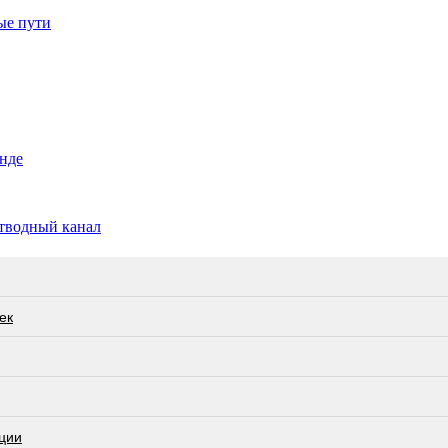
ые пути
анде
отводный канал
ек
ции