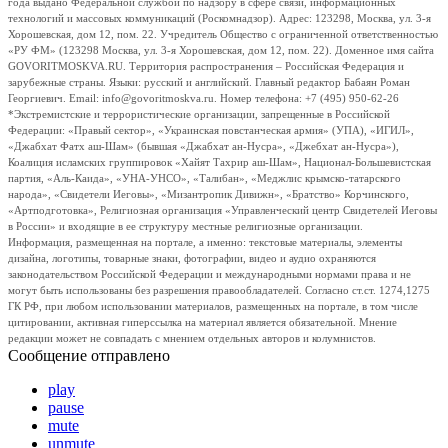
года выдано Федеральной службой по надзору в сфере связи, информационных
технологий и массовых коммуникаций (Роскомнадзор). Адрес: 123298, Москва, ул. 3-я
Хорошевская, дом 12, пом. 22. Учредитель Общество с ограниченной ответственностью
«РУ ФМ» (123298 Москва, ул. 3-я Хорошевская, дом 12, пом. 22). Доменное имя сайта
GOVORITMOSKVA.RU. Территория распространения – Российская Федерация и
зарубежные страны. Языки: русский и английский. Главный редактор Бабаян Роман
Георгиевич. Email: info@govoritmoskva.ru. Номер телефона: +7 (495) 950-62-26
*Экстремистские и террористические организации, запрещенные в Российской
Федерации: «Правый сектор», «Украинская повстанческая армия» (УПА), «ИГИЛ»,
«Джабхат Фатх аш-Шам» (бывшая «Джабхат ан-Нусра», «Джебхат ан-Нусра»),
Коалиция исламских группировок «Хайят Тахрир аш-Шам», Национал-Большевистская
партия, «Аль-Каида», «УНА-УНСО», «Талибан», «Меджлис крымско-татарского
народа», «Свидетели Иеговы», «Мизантропик Дивижн», «Братство» Корчинского,
«Артподготовка», Религиозная организация «Управленческий центр Свидетелей Иеговы
в России» и входящие в ее структуру местные религиозные организации.
Информация, размещенная на портале, а именно: текстовые материалы, элементы
дизайна, логотипы, товарные знаки, фотографии, видео и аудио охраняются
законодательством Российской Федерации и международными нормами права и не
могут быть использованы без разрешения правообладателей. Согласно ст.ст. 1274,1275
ГК РФ, при любом использовании материалов, размещенных на портале, в том числе
цитировании, активная гиперссылка на материал является обязательной. Мнение
редакции может не совпадать с мнением отдельных авторов и колумнистов.
Сообщение отправлено
play
pause
mute
unmute