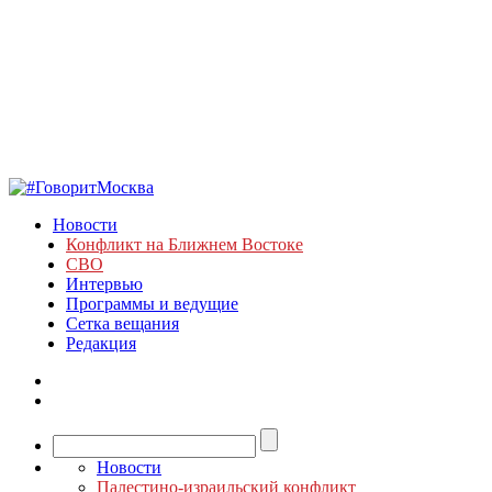
Новости
Конфликт на Ближнем Востоке
СВО
Интервью
Программы и ведущие
Сетка вещания
Редакция
Новости
Палестино-израильский конфликт