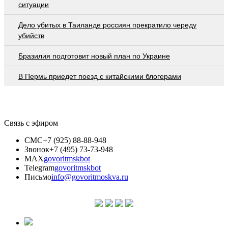
ситуации
Дело убитых в Таиланде россиян прекратило череду
убийств
Бразилия подготовит новый план по Украине
В Пермь приедет поезд с китайскими блогерами
Связь с эфиром
СМС
+7 (925) 88-88-948
Звонок
+7 (495) 73-73-948
MAX
govoritmskbot
Telegram
govoritmskbot
Письмо
info@govoritmoskva.ru