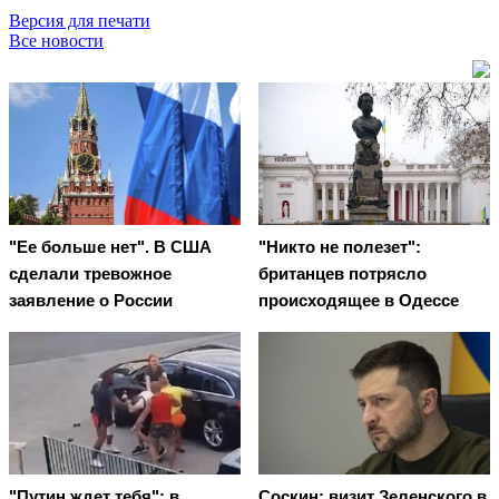
Версия для печати
Все новости
"Ее больше нет". В США
"Никто не полезет":
сделали тревожное
британцев потрясло
заявление о России
происходящее в Одессе
"Путин ждет тебя": в
Соскин: визит Зеленского в