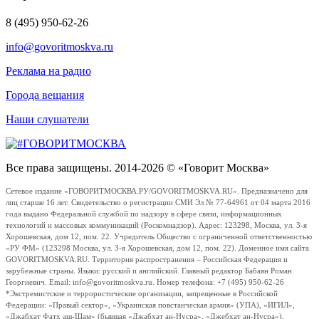
8 (495) 950-62-26
info@govoritmoskva.ru
Реклама на радио
Города вещания
Наши слушатели
Все права защищены. 2014-2026 © «Говорит Москва»
Сетевое издание «ГОВОРИТМОСКВА.РУ/GOVORITMOSKVA.RU». Предназначено для
лиц старше 16 лет. Свидетельство о регистрации СМИ Эл № 77-64961 от 04 марта 2016
года выдано Федеральной службой по надзору в сфере связи, информационных
технологий и массовых коммуникаций (Роскомнадзор). Адрес: 123298, Москва, ул. 3-я
Хорошевская, дом 12, пом. 22. Учредитель Общество с ограниченной ответственностью
«РУ ФМ» (123298 Москва, ул. 3-я Хорошевская, дом 12, пом. 22). Доменное имя сайта
GOVORITMOSKVA.RU. Территория распространения – Российская Федерация и
зарубежные страны. Языки: русский и английский. Главный редактор Бабаян Роман
Георгиевич. Email: info@govoritmoskva.ru. Номер телефона: +7 (495) 950-62-26
*Экстремистские и террористические организации, запрещенные в Российской
Федерации: «Правый сектор», «Украинская повстанческая армия» (УПА), «ИГИЛ»,
«Джабхат Фатх аш-Шам» (бывшая «Джабхат ан-Нусра», «Джебхат ан-Нусра»),