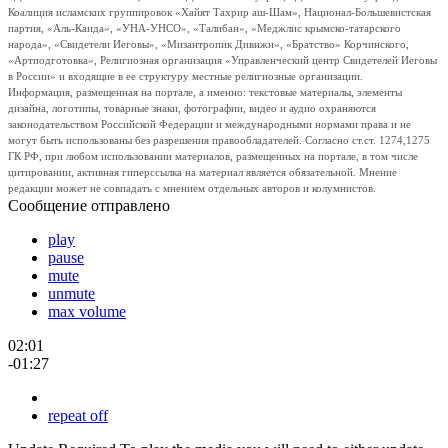
Коалиция исламских группировок «Хайят Тахрир аш-Шам», Национал-Большевистская
партия, «Аль-Каида», «УНА-УНСО», «Талибан», «Меджлис крымско-татарского
народа», «Свидетели Иеговы», «Мизантропик Дивижн», «Братство» Корчинского,
«Артподготовка», Религиозная организация «Управленческий центр Свидетелей Иеговы
в России» и входящие в ее структуру местные религиозные организации.
Информация, размещенная на портале, а именно: текстовые материалы, элементы
дизайна, логотипы, товарные знаки, фотографии, видео и аудио охраняются
законодательством Российской Федерации и международными нормами права и не
могут быть использованы без разрешения правообладателей. Согласно ст.ст. 1274,1275
ГК РФ, при любом использовании материалов, размещенных на портале, в том числе
цитировании, активная гиперссылка на материал является обязательной. Мнение
редакции может не совпадать с мнением отдельных авторов и колумнистов.
Сообщение отправлено
play
pause
mute
unmute
max volume
02:01
-01:27
repeat off