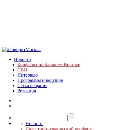
Новости
Конфликт на Ближнем Востоке
СВО
Интервью
Программы и ведущие
Сетка вещания
Редакция
Новости
Палестино-израильский конфликт