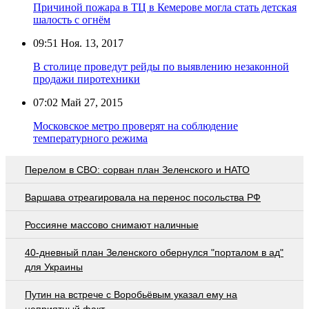
Причиной пожара в ТЦ в Кемерове могла стать детская
шалость с огнём
09:51
Ноя. 13, 2017
В столице проведут рейды по выявлению незаконной
продажи пиротехники
07:02
Май 27, 2015
Московское метро проверят на соблюдение
температурного режима
Перелом в СВО: сорван план Зеленского и НАТО
Варшава отреагировала на перенос посольства РФ
Россияне массово снимают наличные
40-дневный план Зеленского обернулся "порталом в ад"
для Украины
Путин на встрече с Воробьёвым указал ему на
неприятный факт