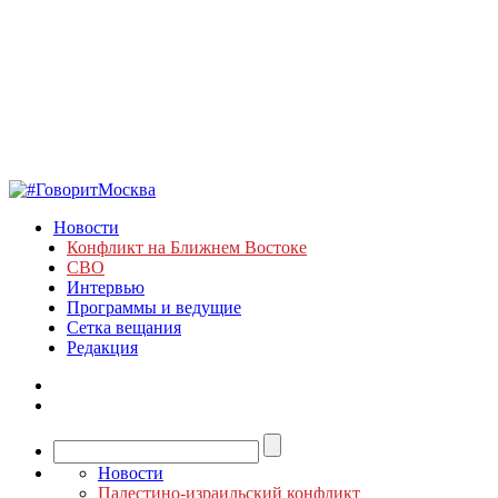
Новости
Конфликт на Ближнем Востоке
СВО
Интервью
Программы и ведущие
Сетка вещания
Редакция
Новости
Палестино-израильский конфликт