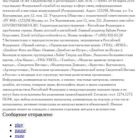
лиц старше 16 лет. Свидетельство о регистрации СМИ Эл № 77-64961 от 04 марта 2016
года выдано Федеральной службой по надзору в сфере связи, информационных
технологий и массовых коммуникаций (Роскомнадзор). Адрес: 123298, Москва, ул. 3-я
Хорошевская, дом 12, пом. 22. Учредитель Общество с ограниченной ответственностью
«РУ ФМ» (123298 Москва, ул. 3-я Хорошевская, дом 12, пом. 22). Доменное имя сайта
GOVORITMOSKVA.RU. Территория распространения – Российская Федерация и
зарубежные страны. Языки: русский и английский. Главный редактор Бабаян Роман
Георгиевич. Email: info@govoritmoskva.ru. Номер телефона: +7 (495) 950-62-26
*Экстремистские и террористические организации, запрещенные в Российской
Федерации: «Правый сектор», «Украинская повстанческая армия» (УПА), «ИГИЛ»,
«Джабхат Фатх аш-Шам» (бывшая «Джабхат ан-Нусра», «Джебхат ан-Нусра»),
Коалиция исламских группировок «Хайят Тахрир аш-Шам», Национал-Большевистская
партия, «Аль-Каида», «УНА-УНСО», «Талибан», «Меджлис крымско-татарского
народа», «Свидетели Иеговы», «Мизантропик Дивижн», «Братство» Корчинского,
«Артподготовка», Религиозная организация «Управленческий центр Свидетелей Иеговы
в России» и входящие в ее структуру местные религиозные организации.
Информация, размещенная на портале, а именно: текстовые материалы, элементы
дизайна, логотипы, товарные знаки, фотографии, видео и аудио охраняются
законодательством Российской Федерации и международными нормами права и не
могут быть использованы без разрешения правообладателей. Согласно ст.ст. 1274,1275
ГК РФ, при любом использовании материалов, размещенных на портале, в том числе
цитировании, активная гиперссылка на материал является обязательной. Мнение
редакции может не совпадать с мнением отдельных авторов и колумнистов.
Сообщение отправлено
play
pause
mute