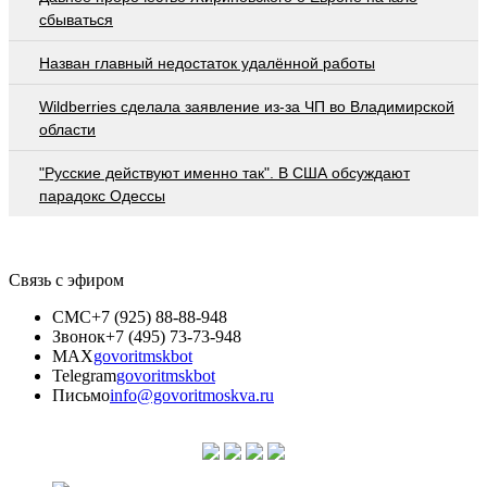
сбываться
Назван главный недостаток удалённой работы
Wildberries cделала заявление из-за ЧП во Владимирской
области
"Русские действуют именно так". В США обсуждают
парадокс Одессы
Связь с эфиром
СМС
+7 (925) 88-88-948
Звонок
+7 (495) 73-73-948
MAX
govoritmskbot
Telegram
govoritmskbot
Письмо
info@govoritmoskva.ru