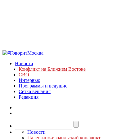
Новости
Конфликт на Ближнем Востоке
СВО
Интервью
Программы и ведущие
Сетка вещания
Редакция
Новости
Палестино-израильский конфликт