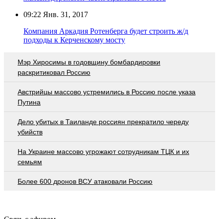
09:22
Янв. 31, 2017
Компания Аркадия Ротенберга будет строить ж/д
подходы к Керченскому мосту
Мэр Хиросимы в годовщину бомбардировки
раскритиковал Россию
Австрийцы массово устремились в Россию после указа
Путина
Дело убитых в Таиланде россиян прекратило череду
убийств
На Украине массово угрожают сотрудникам ТЦК и их
семьям
Более 600 дронов ВСУ атаковали Россию