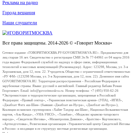
Реклама на радио
Города вещания
Наши слушатели
Все права защищены. 2014-2026 © «Говорит Москва»
Сетевое издание «ГОВОРИТМОСКВА.РУ/GOVORITMOSKVA.RU». Предназначено для
лиц старше 16 лет. Свидетельство о регистрации СМИ Эл № 77-64961 от 04 марта 2016
года выдано Федеральной службой по надзору в сфере связи, информационных
технологий и массовых коммуникаций (Роскомнадзор). Адрес: 123298, Москва, ул. 3-я
Хорошевская, дом 12, пом. 22. Учредитель Общество с ограниченной ответственностью
«РУ ФМ» (123298 Москва, ул. 3-я Хорошевская, дом 12, пом. 22). Доменное имя сайта
GOVORITMOSKVA.RU. Территория распространения – Российская Федерация и
зарубежные страны. Языки: русский и английский. Главный редактор Бабаян Роман
Георгиевич. Email: info@govoritmoskva.ru. Номер телефона: +7 (495) 950-62-26
*Экстремистские и террористические организации, запрещенные в Российской
Федерации: «Правый сектор», «Украинская повстанческая армия» (УПА), «ИГИЛ»,
«Джабхат Фатх аш-Шам» (бывшая «Джабхат ан-Нусра», «Джебхат ан-Нусра»),
Коалиция исламских группировок «Хайят Тахрир аш-Шам», Национал-Большевистская
партия, «Аль-Каида», «УНА-УНСО», «Талибан», «Меджлис крымско-татарского
народа», «Свидетели Иеговы», «Мизантропик Дивижн», «Братство» Корчинского,
«Артподготовка», Религиозная организация «Управленческий центр Свидетелей Иеговы
в России» и входящие в ее структуру местные религиозные организации.