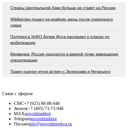
Страны Центральной Азии больше не ставят на Россию
Wildberries пошел на крайние меры после очередного
удара
Полпред в УрФО Артем Жога рассказал о планах по
мобилизации
Медведев: Россия находится в важной точке завершения
спецоперации
Трамп оценил итоги встреч с Зеленским и Нетаньяху
Связь с эфиром
СМС
+7 (925) 88-88-948
Звонок
+7 (495) 73-73-948
MAX
govoritmskbot
Telegram
govoritmskbot
Письмо
info@govoritmoskva.ru