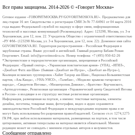
Все права защищены. 2014-2026 © «Говорит Москва»
Сетевое издание «ГОВОРИТМОСКВА.РУ/GOVORITMOSKVA.RU». Предназначено для
лиц старше 16 лет. Свидетельство о регистрации СМИ Эл № 77-64961 от 04 марта 2016
года выдано Федеральной службой по надзору в сфере связи, информационных
технологий и массовых коммуникаций (Роскомнадзор). Адрес: 123298, Москва, ул. 3-я
Хорошевская, дом 12, пом. 22. Учредитель Общество с ограниченной ответственностью
«РУ ФМ» (123298 Москва, ул. 3-я Хорошевская, дом 12, пом. 22). Доменное имя сайта
GOVORITMOSKVA.RU. Территория распространения – Российская Федерация и
зарубежные страны. Языки: русский и английский. Главный редактор Бабаян Роман
Георгиевич. Email: info@govoritmoskva.ru. Номер телефона: +7 (495) 950-62-26
*Экстремистские и террористические организации, запрещенные в Российской
Федерации: «Правый сектор», «Украинская повстанческая армия» (УПА), «ИГИЛ»,
«Джабхат Фатх аш-Шам» (бывшая «Джабхат ан-Нусра», «Джебхат ан-Нусра»),
Коалиция исламских группировок «Хайят Тахрир аш-Шам», Национал-Большевистская
партия, «Аль-Каида», «УНА-УНСО», «Талибан», «Меджлис крымско-татарского
народа», «Свидетели Иеговы», «Мизантропик Дивижн», «Братство» Корчинского,
«Артподготовка», Религиозная организация «Управленческий центр Свидетелей Иеговы
в России» и входящие в ее структуру местные религиозные организации.
Информация, размещенная на портале, а именно: текстовые материалы, элементы
дизайна, логотипы, товарные знаки, фотографии, видео и аудио охраняются
законодательством Российской Федерации и международными нормами права и не
могут быть использованы без разрешения правообладателей. Согласно ст.ст. 1274,1275
ГК РФ, при любом использовании материалов, размещенных на портале, в том числе
цитировании, активная гиперссылка на материал является обязательной. Мнение
редакции может не совпадать с мнением отдельных авторов и колумнистов.
Сообщение отправлено