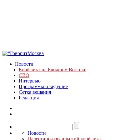
Новости
Конфликт на Ближнем Востоке
СВО
Интервью
Программы и ведущие
Сетка вещания
Редакция
Новости
Палестино-израильский конфликт