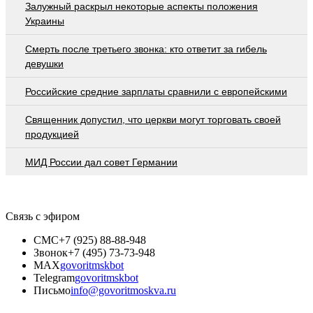
Залужный раскрыл некоторые аспекты положения
Украины
Смерть после третьего звонка: кто ответит за гибель
девушки
Российские средние зарплаты сравнили с европейскими
Священник допустил, что церкви могут торговать своей
продукцией
МИД России дал совет Германии
Связь с эфиром
СМС
+7 (925) 88-88-948
Звонок
+7 (495) 73-73-948
MAX
govoritmskbot
Telegram
govoritmskbot
Письмо
info@govoritmoskva.ru