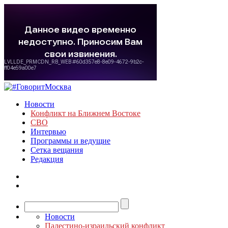
Новости
Конфликт на Ближнем Востоке
СВО
Интервью
Программы и ведущие
Сетка вещания
Редакция
Новости
Палестино-израильский конфликт