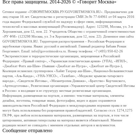
Все права защищены. 2014-2026 © «Говорит Москва»
Сетевое издание «ГОВОРИТМОСКВА.РУ/GOVORITMOSKVA.RU». Предназначено для
лиц старше 16 лет. Свидетельство о регистрации СМИ Эл № 77-64961 от 04 марта 2016
года выдано Федеральной службой по надзору в сфере связи, информационных
технологий и массовых коммуникаций (Роскомнадзор). Адрес: 123298, Москва, ул. 3-я
Хорошевская, дом 12, пом. 22. Учредитель Общество с ограниченной ответственностью
«РУ ФМ» (123298 Москва, ул. 3-я Хорошевская, дом 12, пом. 22). Доменное имя сайта
GOVORITMOSKVA.RU. Территория распространения – Российская Федерация и
зарубежные страны. Языки: русский и английский. Главный редактор Бабаян Роман
Георгиевич. Email: info@govoritmoskva.ru. Номер телефона: +7 (495) 950-62-26
*Экстремистские и террористические организации, запрещенные в Российской
Федерации: «Правый сектор», «Украинская повстанческая армия» (УПА), «ИГИЛ»,
«Джабхат Фатх аш-Шам» (бывшая «Джабхат ан-Нусра», «Джебхат ан-Нусра»),
Коалиция исламских группировок «Хайят Тахрир аш-Шам», Национал-Большевистская
партия, «Аль-Каида», «УНА-УНСО», «Талибан», «Меджлис крымско-татарского
народа», «Свидетели Иеговы», «Мизантропик Дивижн», «Братство» Корчинского,
«Артподготовка», Религиозная организация «Управленческий центр Свидетелей Иеговы
в России» и входящие в ее структуру местные религиозные организации.
Информация, размещенная на портале, а именно: текстовые материалы, элементы
дизайна, логотипы, товарные знаки, фотографии, видео и аудио охраняются
законодательством Российской Федерации и международными нормами права и не
могут быть использованы без разрешения правообладателей. Согласно ст.ст. 1274,1275
ГК РФ, при любом использовании материалов, размещенных на портале, в том числе
цитировании, активная гиперссылка на материал является обязательной. Мнение
редакции может не совпадать с мнением отдельных авторов и колумнистов.
Сообщение отправлено