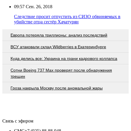
09:57
Сен. 26, 2018
Следствие просит отпустить из СИЗО обвиняемых в
убийстве отца сестёр Хачатурян
Европа потеряла триллионы: анализ последствий
ВСУ атаковали склад Wildberries в Екатеринбурге
Куда делись все: Украина на грани кадрового коллапса
Сотни Boeing 737 Max проверят после обнаружения
трещин
Гроза накрыла Москву после аномальной жары
Связь с эфиром
СМС
+7 (925) 88-88-948