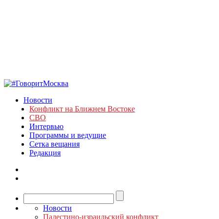
Новости
Конфликт на Ближнем Востоке
СВО
Интервью
Программы и ведущие
Сетка вещания
Редакция
Новости
Палестино-израильский конфликт