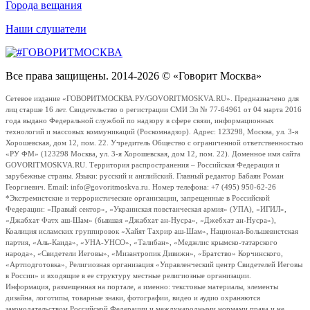
Города вещания
Наши слушатели
Все права защищены. 2014-2026 © «Говорит Москва»
Сетевое издание «ГОВОРИТМОСКВА.РУ/GOVORITMOSKVA.RU». Предназначено для
лиц старше 16 лет. Свидетельство о регистрации СМИ Эл № 77-64961 от 04 марта 2016
года выдано Федеральной службой по надзору в сфере связи, информационных
технологий и массовых коммуникаций (Роскомнадзор). Адрес: 123298, Москва, ул. 3-я
Хорошевская, дом 12, пом. 22. Учредитель Общество с ограниченной ответственностью
«РУ ФМ» (123298 Москва, ул. 3-я Хорошевская, дом 12, пом. 22). Доменное имя сайта
GOVORITMOSKVA.RU. Территория распространения – Российская Федерация и
зарубежные страны. Языки: русский и английский. Главный редактор Бабаян Роман
Георгиевич. Email: info@govoritmoskva.ru. Номер телефона: +7 (495) 950-62-26
*Экстремистские и террористические организации, запрещенные в Российской
Федерации: «Правый сектор», «Украинская повстанческая армия» (УПА), «ИГИЛ»,
«Джабхат Фатх аш-Шам» (бывшая «Джабхат ан-Нусра», «Джебхат ан-Нусра»),
Коалиция исламских группировок «Хайят Тахрир аш-Шам», Национал-Большевистская
партия, «Аль-Каида», «УНА-УНСО», «Талибан», «Меджлис крымско-татарского
народа», «Свидетели Иеговы», «Мизантропик Дивижн», «Братство» Корчинского,
«Артподготовка», Религиозная организация «Управленческий центр Свидетелей Иеговы
в России» и входящие в ее структуру местные религиозные организации.
Информация, размещенная на портале, а именно: текстовые материалы, элементы
дизайна, логотипы, товарные знаки, фотографии, видео и аудио охраняются
законодательством Российской Федерации и международными нормами права и не