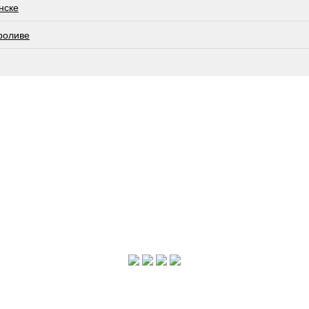
нске
роливе