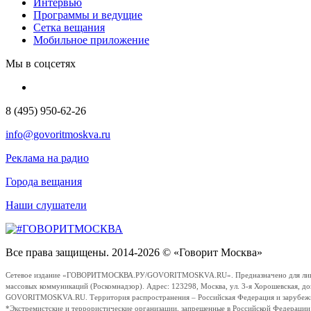
Интервью
Программы и ведущие
Сетка вещания
Мобильное приложение
Мы в соцсетях
8 (495) 950-62-26
info@govoritmoskva.ru
Реклама на радио
Города вещания
Наши слушатели
Все права защищены. 2014-2026 © «Говорит Москва»
Сетевое издание «ГОВОРИТМОСКВА.РУ/GOVORITMOSKVA.RU». Предназначено для лиц стар
массовых коммуникаций (Роскомнадзор). Адрес: 123298, Москва, ул. 3-я Хорошевская, д
GOVORITMOSKVA.RU. Территория распространения – Российская Федерация и зарубежные с
*Экстремистские и террористические организации, запрещенные в Российской Федераци