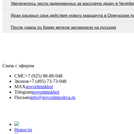
Увеличилось число задержанных за массовую драку в Челяби
Иран раскрыл срок действия нового маршрута в Ормузском п
После удара по Киеву жители заговорили на русском
Связь с эфиром
СМС
+7 (925) 88-88-948
Звонок
+7 (495) 73-73-948
MAX
govoritmskbot
Telegram
govoritmskbot
Письмо
info@govoritmoskva.ru
Новости