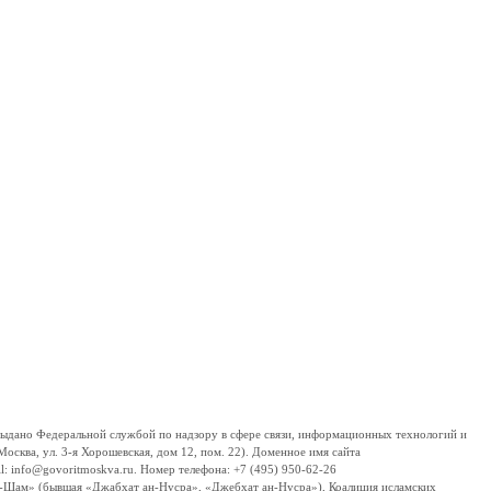
дано Федеральной службой по надзору в сфере связи, информационных технологий и
сква, ул. 3-я Хорошевская, дом 12, пом. 22). Доменное имя сайта
 info@govoritmoskva.ru. Номер телефона: +7 (495) 950-62-26
ш-Шам» (бывшая «Джабхат ан-Нусра», «Джебхат ан-Нусра»), Коалиция исламских