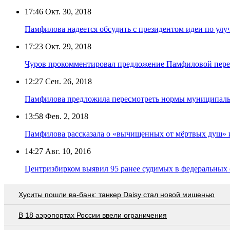
17:46
Окт. 30, 2018
Памфилова надеется обсудить с президентом идеи по ул
17:23
Окт. 29, 2018
Чуров прокомментировал предложение Памфиловой переи
12:27
Сен. 26, 2018
Памфилова предложила пересмотреть нормы муниципаль
13:58
Фев. 2, 2018
Памфилова рассказала о «вычищенных от мёртвых душ» 
14:27
Авг. 10, 2016
Центризбирком выявил 95 ранее судимых в федеральных 
Хуситы пошли ва-банк: танкер Daisy стал новой мишенью
В 18 аэропортах России ввели ограничения