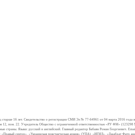
ше 16 лет. Свидетельство о регистрации СМИ Эл № 77-64961 от 04 марта 2016 года вы
ом 12, пом. 22. Учредитель Общество с ограниченной ответственностью «РУ ФМ» (123298 Мо
траны. Языки: русский и английский. Главный редактор Бабаян Роман Георгиевич. Email:
и: «Правый сектор», «Украинская повстанческая армия» (УПА), «ИГИЛ», «Джабхат Фатх а