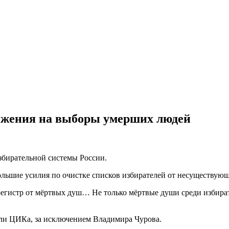
ижения на выборы умерших людей
бирательной системы России.
ольшие усилия по очистке списков избирателей от несуществую
регистр от мёртвых душ… Не только мёртвые души среди избират
ели ЦИКа, за исключением Владимира Чурова.