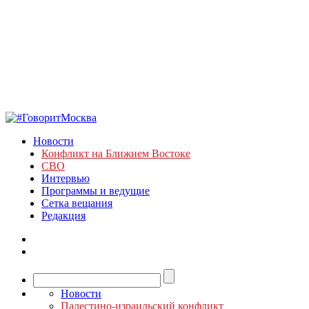
Новости
Конфликт на Ближнем Востоке
СВО
Интервью
Программы и ведущие
Сетка вещания
Редакция
Новости
Палестино-израильский конфликт