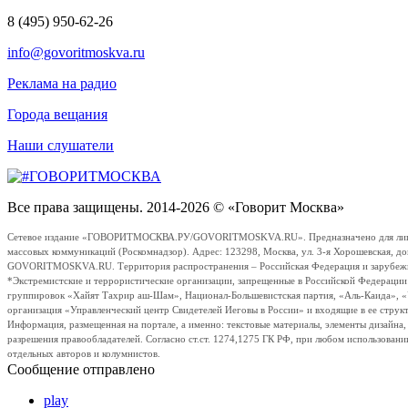
8 (495) 950-62-26
info@govoritmoskva.ru
Реклама на радио
Города вещания
Наши слушатели
Все права защищены. 2014-2026 © «Говорит Москва»
Сетевое издание «ГОВОРИТМОСКВА.РУ/GOVORITMOSKVA.RU». Предназначено для лиц стар
массовых коммуникаций (Роскомнадзор). Адрес: 123298, Москва, ул. 3-я Хорошевская, д
GOVORITMOSKVA.RU. Территория распространения – Российская Федерация и зарубежные с
*Экстремистские и террористические организации, запрещенные в Российской Федераци
группировок «Хайят Тахрир аш-Шам», Национал-Большевистская партия, «Аль-Каида», 
организация «Управленческий центр Свидетелей Иеговы в России» и входящие в ее струк
Информация, размещенная на портале, а именно: текстовые материалы, элементы дизайна
разрешения правообладателей. Согласно ст.ст. 1274,1275 ГК РФ, при любом использовани
отдельных авторов и колумнистов.
Сообщение отправлено
play