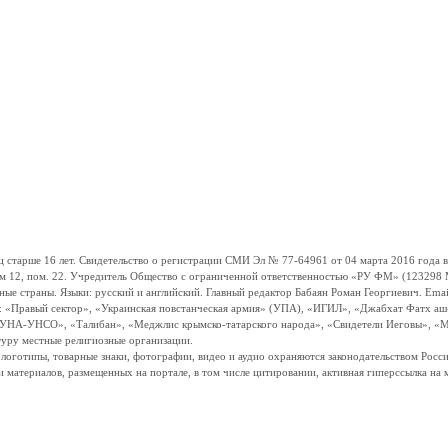
ше 16 лет. Свидетельство о регистрации СМИ Эл № 77-64961 от 04 марта 2016 года вы
ом 12, пом. 22. Учредитель Общество с ограниченной ответственностью «РУ ФМ» (123298 Мо
траны. Языки: русский и английский. Главный редактор Бабаян Роман Георгиевич. Email:
и: «Правый сектор», «Украинская повстанческая армия» (УПА), «ИГИЛ», «Джабхат Фатх а
«УНА-УНСО», «Талибан», «Меджлис крымско-татарского народа», «Свидетели Иеговы», «М
туру местные религиозные организации.
, логотипы, товарные знаки, фотографии, видео и аудио охраняются законодательством Ро
и материалов, размещенных на портале, в том числе цитировании, активная гиперссылка на 