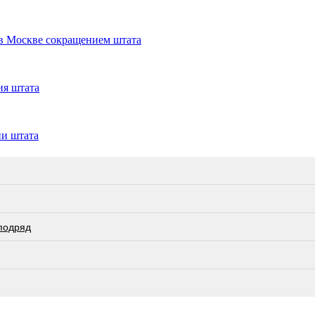
в Москве сокращением штата
ия штата
ии штата
 подряд