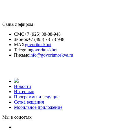
Связь с эфиром
СМС
+7 (925) 88-88-948
Звонок
+7 (495) 73-73-948
MAX
govoritmskbot
Telegram
govoritmskbot
Письмо
info@govoritmoskva.ru
Новости
Интервью
Программы и ведущие
Сетка вещания
Мобильное приложение
Мы в соцсетях