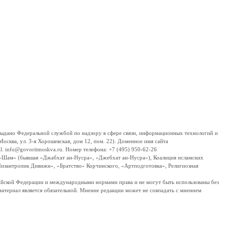
дано Федеральной службой по надзору в сфере связи, информационных технологий и
сква, ул. 3-я Хорошевская, дом 12, пом. 22). Доменное имя сайта
 info@govoritmoskva.ru. Номер телефона: +7 (495) 950-62-26
ш-Шам» (бывшая «Джабхат ан-Нусра», «Джебхат ан-Нусра»), Коалиция исламских
изантропик Дивижн», «Братство» Корчинского, «Артподготовка», Религиозная
ссийской Федерации и международными нормами права и не могут быть использованы без
материал является обязательной. Мнение редакции может не совпадать с мнением