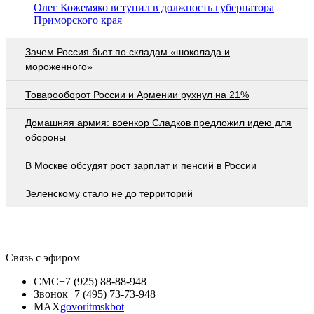
Олег Кожемяко вступил в должность губернатора
Приморского края
Зачем Россия бьет по складам «шоколада и
мороженного»
Товарооборот России и Армении рухнул на 21%
Домашняя армия: военкор Сладков предложил идею для
обороны
В Москве обсудят рост зарплат и пенсий в России
Зеленскому стало не до территорий
Связь с эфиром
СМС
+7 (925) 88-88-948
Звонок
+7 (495) 73-73-948
MAX
govoritmskbot