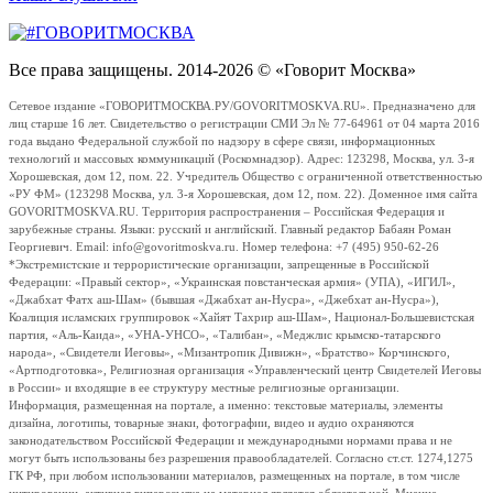
Все права защищены. 2014-2026 © «Говорит Москва»
Сетевое издание «ГОВОРИТМОСКВА.РУ/GOVORITMOSKVA.RU». Предназначено для
лиц старше 16 лет. Свидетельство о регистрации СМИ Эл № 77-64961 от 04 марта 2016
года выдано Федеральной службой по надзору в сфере связи, информационных
технологий и массовых коммуникаций (Роскомнадзор). Адрес: 123298, Москва, ул. 3-я
Хорошевская, дом 12, пом. 22. Учредитель Общество с ограниченной ответственностью
«РУ ФМ» (123298 Москва, ул. 3-я Хорошевская, дом 12, пом. 22). Доменное имя сайта
GOVORITMOSKVA.RU. Территория распространения – Российская Федерация и
зарубежные страны. Языки: русский и английский. Главный редактор Бабаян Роман
Георгиевич. Email: info@govoritmoskva.ru. Номер телефона: +7 (495) 950-62-26
*Экстремистские и террористические организации, запрещенные в Российской
Федерации: «Правый сектор», «Украинская повстанческая армия» (УПА), «ИГИЛ»,
«Джабхат Фатх аш-Шам» (бывшая «Джабхат ан-Нусра», «Джебхат ан-Нусра»),
Коалиция исламских группировок «Хайят Тахрир аш-Шам», Национал-Большевистская
партия, «Аль-Каида», «УНА-УНСО», «Талибан», «Меджлис крымско-татарского
народа», «Свидетели Иеговы», «Мизантропик Дивижн», «Братство» Корчинского,
«Артподготовка», Религиозная организация «Управленческий центр Свидетелей Иеговы
в России» и входящие в ее структуру местные религиозные организации.
Информация, размещенная на портале, а именно: текстовые материалы, элементы
дизайна, логотипы, товарные знаки, фотографии, видео и аудио охраняются
законодательством Российской Федерации и международными нормами права и не
могут быть использованы без разрешения правообладателей. Согласно ст.ст. 1274,1275
ГК РФ, при любом использовании материалов, размещенных на портале, в том числе