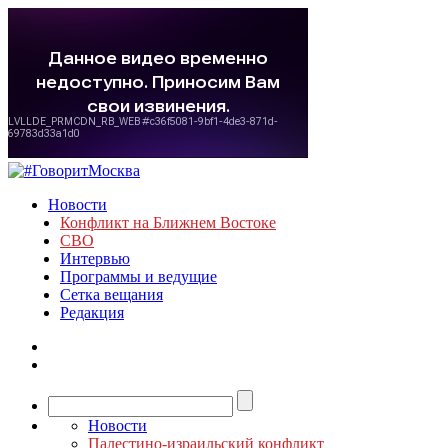
Новости
Конфликт на Ближнем Востоке
СВО
Интервью
Программы и ведущие
Сетка вещания
Редакция
Новости
Палестино-израильский конфликт