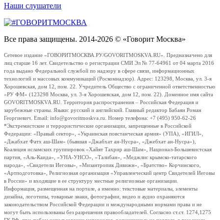
Наши слушатели
Все права защищены. 2014-2026 © «Говорит Москва»
Сетевое издание «ГОВОРИТМОСКВА.РУ/GOVORITMOSKVA.RU». Предназначено для
лиц старше 16 лет. Свидетельство о регистрации СМИ Эл № 77-64961 от 04 марта 2016
года выдано Федеральной службой по надзору в сфере связи, информационных
технологий и массовых коммуникаций (Роскомнадзор). Адрес: 123298, Москва, ул. 3-я
Хорошевская, дом 12, пом. 22. Учредитель Общество с ограниченной ответственностью
«РУ ФМ» (123298 Москва, ул. 3-я Хорошевская, дом 12, пом. 22). Доменное имя сайта
GOVORITMOSKVA.RU. Территория распространения – Российская Федерация и
зарубежные страны. Языки: русский и английский. Главный редактор Бабаян Роман
Георгиевич. Email: info@govoritmoskva.ru. Номер телефона: +7 (495) 950-62-26
*Экстремистские и террористические организации, запрещенные в Российской
Федерации: «Правый сектор», «Украинская повстанческая армия» (УПА), «ИГИЛ»,
«Джабхат Фатх аш-Шам» (бывшая «Джабхат ан-Нусра», «Джебхат ан-Нусра»),
Коалиция исламских группировок «Хайят Тахрир аш-Шам», Национал-Большевистская
партия, «Аль-Каида», «УНА-УНСО», «Талибан», «Меджлис крымско-татарского
народа», «Свидетели Иеговы», «Мизантропик Дивижн», «Братство» Корчинского,
«Артподготовка», Религиозная организация «Управленческий центр Свидетелей Иеговы
в России» и входящие в ее структуру местные религиозные организации.
Информация, размещенная на портале, а именно: текстовые материалы, элементы
дизайна, логотипы, товарные знаки, фотографии, видео и аудио охраняются
законодательством Российской Федерации и международными нормами права и не
могут быть использованы без разрешения правообладателей. Согласно ст.ст. 1274,1275