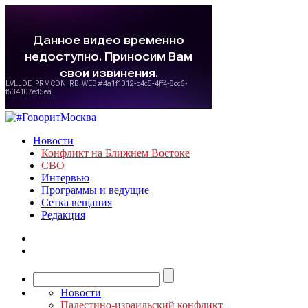
Новости
Конфликт на Ближнем Востоке
СВО
Интервью
Программы и ведущие
Сетка вещания
Редакция
Новости
Палестино-израильский конфликт