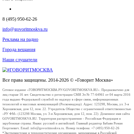
8 (495) 950-62-26
info@govoritmoskva.ru
Реклама на радио
Города вещания
Наши слушатели
Все права защищены. 2014-2026 © «Говорит Москва»
Сетевое издание «ГОВОРИТМОСКВА.РУ/GOVORITMOSKVA.RU». Предназначено для
лиц старше 16 лет. Свидетельство о регистрации СМИ Эл № 77-64961 от 04 марта 2016
года выдано Федеральной службой по надзору в сфере связи, информационных
технологий и массовых коммуникаций (Роскомнадзор). Адрес: 123298, Москва, ул. 3-я
Хорошевская, дом 12, пом. 22. Учредитель Общество с ограниченной ответственностью
«РУ ФМ» (123298 Москва, ул. 3-я Хорошевская, дом 12, пом. 22). Доменное имя сайта
GOVORITMOSKVA.RU. Территория распространения – Российская Федерация и
зарубежные страны. Языки: русский и английский. Главный редактор Бабаян Роман
Георгиевич. Email: info@govoritmoskva.ru. Номер телефона: +7 (495) 950-62-26
*Экстремистские и террористические организации, запрещенные в Российской