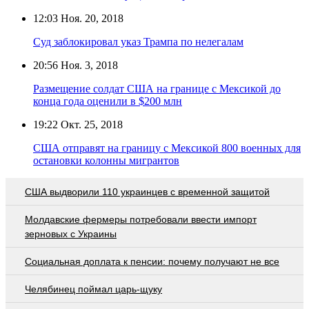
12:03
Ноя. 20, 2018
Суд заблокировал указ Трампа по нелегалам
20:56
Ноя. 3, 2018
Размещение солдат США на границе с Мексикой до
конца года оценили в $200 млн
19:22
Окт. 25, 2018
США отправят на границу с Мексикой 800 военных для
остановки колонны мигрантов
США выдворили 110 украинцев с временной защитой
Молдавские фермеры потребовали ввести импорт
зерновых с Украины
Социальная доплата к пенсии: почему получают не все
Челябинец поймал царь-щуку