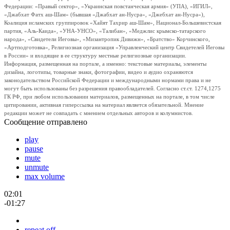
Федерации: «Правый сектор», «Украинская повстанческая армия» (УПА), «ИГИЛ»,
«Джабхат Фатх аш-Шам» (бывшая «Джабхат ан-Нусра», «Джебхат ан-Нусра»),
Коалиция исламских группировок «Хайят Тахрир аш-Шам», Национал-Большевистская
партия, «Аль-Каида», «УНА-УНСО», «Талибан», «Меджлис крымско-татарского
народа», «Свидетели Иеговы», «Мизантропик Дивижн», «Братство» Корчинского,
«Артподготовка», Религиозная организация «Управленческий центр Свидетелей Иеговы
в России» и входящие в ее структуру местные религиозные организации.
Информация, размещенная на портале, а именно: текстовые материалы, элементы
дизайна, логотипы, товарные знаки, фотографии, видео и аудио охраняются
законодательством Российской Федерации и международными нормами права и не
могут быть использованы без разрешения правообладателей. Согласно ст.ст. 1274,1275
ГК РФ, при любом использовании материалов, размещенных на портале, в том числе
цитировании, активная гиперссылка на материал является обязательной. Мнение
редакции может не совпадать с мнением отдельных авторов и колумнистов.
Сообщение отправлено
play
pause
mute
unmute
max volume
02:01
-01:27
repeat off