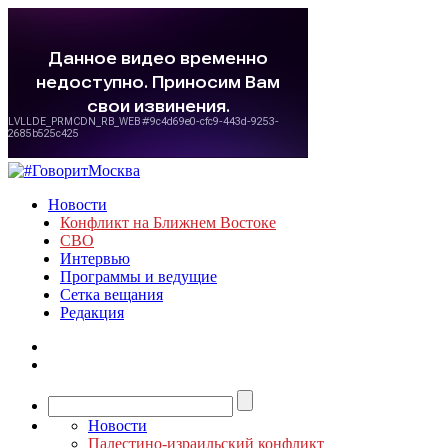
Новости
Конфликт на Ближнем Востоке
СВО
Интервью
Программы и ведущие
Сетка вещания
Редакция
Новости
Палестино-израильский конфликт