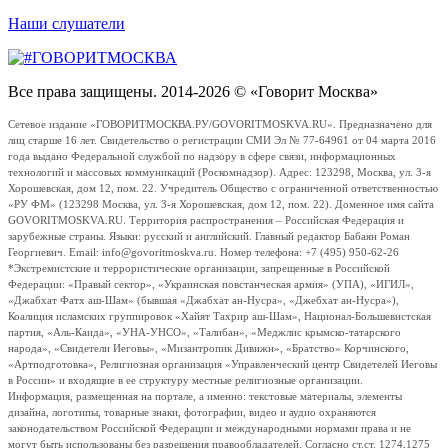
Наши слушатели
Все права защищены. 2014-2026 © «Говорит Москва»
Сетевое издание «ГОВОРИТМОСКВА.РУ/GOVORITMOSKVA.RU». Предназначено для
лиц старше 16 лет. Свидетельство о регистрации СМИ Эл № 77-64961 от 04 марта 2016
года выдано Федеральной службой по надзору в сфере связи, информационных
технологий и массовых коммуникаций (Роскомнадзор). Адрес: 123298, Москва, ул. 3-я
Хорошевская, дом 12, пом. 22. Учредитель Общество с ограниченной ответственностью
«РУ ФМ» (123298 Москва, ул. 3-я Хорошевская, дом 12, пом. 22). Доменное имя сайта
GOVORITMOSKVA.RU. Территория распространения – Российская Федерация и
зарубежные страны. Языки: русский и английский. Главный редактор Бабаян Роман
Георгиевич. Email: info@govoritmoskva.ru. Номер телефона: +7 (495) 950-62-26
*Экстремистские и террористические организации, запрещенные в Российской
Федерации: «Правый сектор», «Украинская повстанческая армия» (УПА), «ИГИЛ»,
«Джабхат Фатх аш-Шам» (бывшая «Джабхат ан-Нусра», «Джебхат ан-Нусра»),
Коалиция исламских группировок «Хайят Тахрир аш-Шам», Национал-Большевистская
партия, «Аль-Каида», «УНА-УНСО», «Талибан», «Меджлис крымско-татарского
народа», «Свидетели Иеговы», «Мизантропик Дивижн», «Братство» Корчинского,
«Артподготовка», Религиозная организация «Управленческий центр Свидетелей Иеговы
в России» и входящие в ее структуру местные религиозные организации.
Информация, размещенная на портале, а именно: текстовые материалы, элементы
дизайна, логотипы, товарные знаки, фотографии, видео и аудио охраняются
законодательством Российской Федерации и международными нормами права и не
могут быть использованы без разрешения правообладателей. Согласно ст.ст. 1274,1275