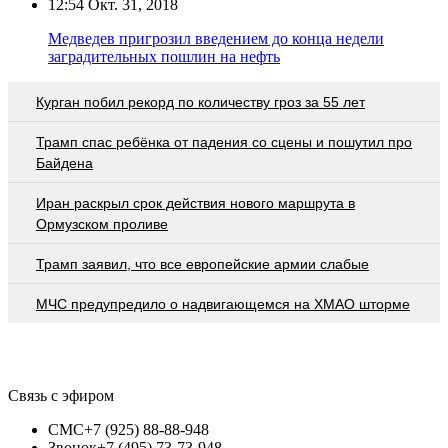
12:54
Окт. 31, 2018
Медведев пригрозил введением до конца недели
заградительных пошлин на нефть
Курган побил рекорд по количеству гроз за 55 лет
Трамп спас ребёнка от падения со сцены и пошутил про
Байдена
Иран раскрыл срок действия нового маршрута в
Ормузском проливе
Трамп заявил, что все европейские армии слабые
МЧС предупредило о надвигающемся на ХМАО шторме
Связь с эфиром
СМС
+7 (925) 88-88-948
Звонок
+7 (495) 73-73-948