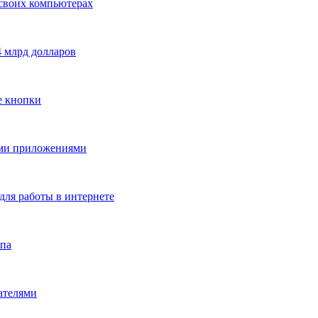
в своих компьютерах
4 млрд долларов
е кнопки
ыми приложениями
для работы в интернете
мпа
вателями