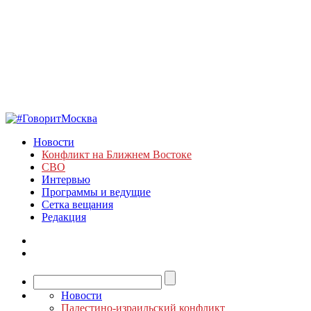
Новости
Конфликт на Ближнем Востоке
СВО
Интервью
Программы и ведущие
Сетка вещания
Редакция
Новости
Палестино-израильский конфликт