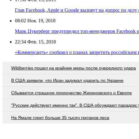
Глав Facebook, Apple и Google вызовут на допрос по делу
08:02
Ноя. 19, 2018
Марк Цукерберг предупредил топ-менеджеров Facebook о
22:34
Фев. 15, 2018
«Коммерсантъ» сообщил о планах запретить российским
Wildberries пошел на крайние меры после очередного удара
В США заявили, что Иран задумал ударить по Украине
Сбывается страшное пророчество Жириновского о Европе
"Русские действуют именно так". В США обсуждают парадокс
На Ямале горит больше 35 тысяч гектаров леса