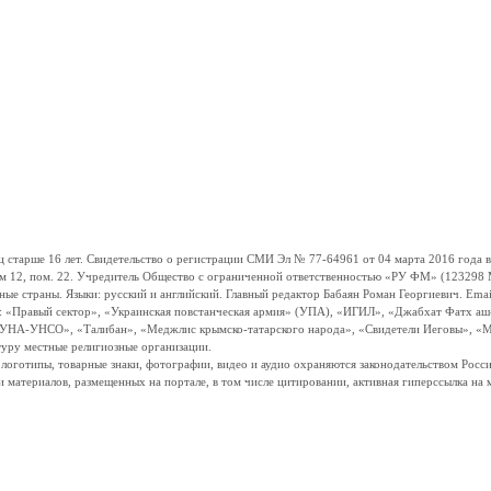
ше 16 лет. Свидетельство о регистрации СМИ Эл № 77-64961 от 04 марта 2016 года вы
ом 12, пом. 22. Учредитель Общество с ограниченной ответственностью «РУ ФМ» (123298 Мо
траны. Языки: русский и английский. Главный редактор Бабаян Роман Георгиевич. Email:
и: «Правый сектор», «Украинская повстанческая армия» (УПА), «ИГИЛ», «Джабхат Фатх а
«УНА-УНСО», «Талибан», «Меджлис крымско-татарского народа», «Свидетели Иеговы», «М
туру местные религиозные организации.
, логотипы, товарные знаки, фотографии, видео и аудио охраняются законодательством Ро
и материалов, размещенных на портале, в том числе цитировании, активная гиперссылка на 