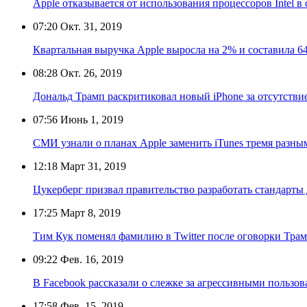
Apple отказывается от использования процессоров Intel 
07:20
Окт. 31, 2019
Квартальная выручка Apple выросла на 2% и составила 6
08:28
Окт. 26, 2019
Дональд Трамп раскритиковал новый iPhone за отсутстви
07:56
Июнь 1, 2019
СМИ узнали о планах Apple заменить iTunes тремя разн
12:18
Март 31, 2019
Цукерберг призвал правительство разработать стандарты 
17:25
Март 8, 2019
Тим Кук поменял фамилию в Twitter после оговорки Тра
09:22
Фев. 16, 2019
В Facebook рассказали о слежке за агрессивными пользо
17:58
Фев. 15, 2019