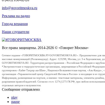
info@govoritmoskva.ru
Реклама на радио
Города вещания
Наши слушатели
Все права защищены. 2014-2026 © «Говорит Москва»
Сетевое издание «ГОВОРИТМОСКВА.РУ/GOVORITMOSKVA.RU». Предназначено для лиц стар
массовых коммуникаций (Роскомнадзор). Адрес: 123298, Москва, ул. 3-я Хорошевская, д
GOVORITMOSKVA.RU. Территория распространения – Российская Федерация и зарубежные с
*Экстремистские и террористические организации, запрещенные в Российской Федераци
группировок «Хайят Тахрир аш-Шам», Национал-Большевистская партия, «Аль-Каида», 
организация «Управленческий центр Свидетелей Иеговы в России» и входящие в ее струк
Информация, размещенная на портале, а именно: текстовые материалы, элементы дизайна
разрешения правообладателей. Согласно ст.ст. 1274,1275 ГК РФ, при любом использовани
отдельных авторов и колумнистов.
Сообщение отправлено
play
pause