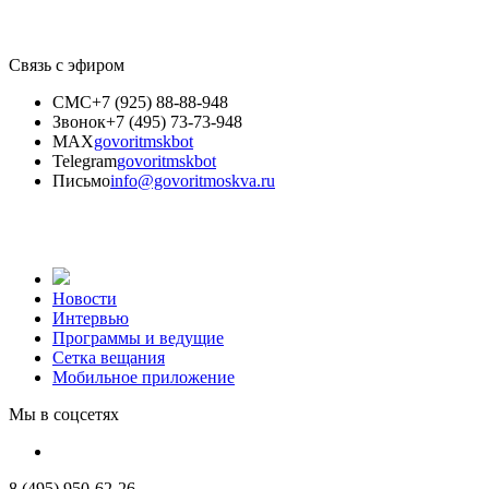
Связь с эфиром
СМС
+7 (925) 88-88-948
Звонок
+7 (495) 73-73-948
MAX
govoritmskbot
Telegram
govoritmskbot
Письмо
info@govoritmoskva.ru
Новости
Интервью
Программы и ведущие
Сетка вещания
Мобильное приложение
Мы в соцсетях
8 (495) 950-62-26