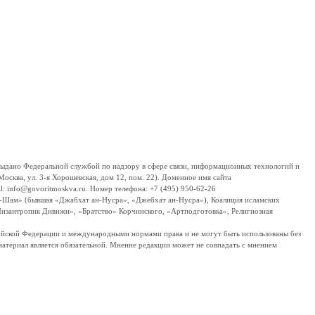
дано Федеральной службой по надзору в сфере связи, информационных технологий и
сква, ул. 3-я Хорошевская, дом 12, пом. 22). Доменное имя сайта
 info@govoritmoskva.ru. Номер телефона: +7 (495) 950-62-26
ш-Шам» (бывшая «Джабхат ан-Нусра», «Джебхат ан-Нусра»), Коалиция исламских
изантропик Дивижн», «Братство» Корчинского, «Артподготовка», Религиозная
ссийской Федерации и международными нормами права и не могут быть использованы без
материал является обязательной. Мнение редакции может не совпадать с мнением