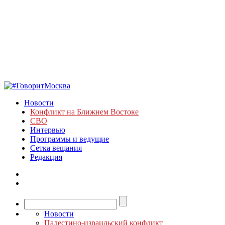
Новости
Конфликт на Ближнем Востоке
СВО
Интервью
Программы и ведущие
Сетка вещания
Редакция
Новости
Палестино-израильский конфликт