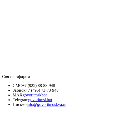
Связь с эфиром
СМС
+7 (925) 88-88-948
Звонок
+7 (495) 73-73-948
MAX
govoritmskbot
Telegram
govoritmskbot
Письмо
info@govoritmoskva.ru