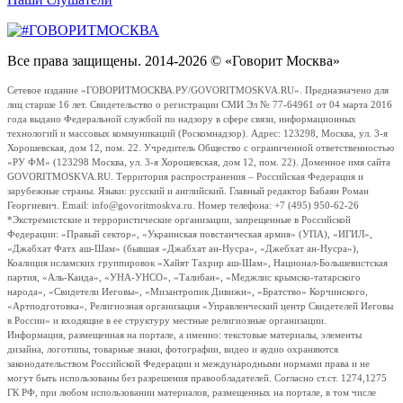
Все права защищены. 2014-2026 © «Говорит Москва»
Сетевое издание «ГОВОРИТМОСКВА.РУ/GOVORITMOSKVA.RU». Предназначено для
лиц старше 16 лет. Свидетельство о регистрации СМИ Эл № 77-64961 от 04 марта 2016
года выдано Федеральной службой по надзору в сфере связи, информационных
технологий и массовых коммуникаций (Роскомнадзор). Адрес: 123298, Москва, ул. 3-я
Хорошевская, дом 12, пом. 22. Учредитель Общество с ограниченной ответственностью
«РУ ФМ» (123298 Москва, ул. 3-я Хорошевская, дом 12, пом. 22). Доменное имя сайта
GOVORITMOSKVA.RU. Территория распространения – Российская Федерация и
зарубежные страны. Языки: русский и английский. Главный редактор Бабаян Роман
Георгиевич. Email: info@govoritmoskva.ru. Номер телефона: +7 (495) 950-62-26
*Экстремистские и террористические организации, запрещенные в Российской
Федерации: «Правый сектор», «Украинская повстанческая армия» (УПА), «ИГИЛ»,
«Джабхат Фатх аш-Шам» (бывшая «Джабхат ан-Нусра», «Джебхат ан-Нусра»),
Коалиция исламских группировок «Хайят Тахрир аш-Шам», Национал-Большевистская
партия, «Аль-Каида», «УНА-УНСО», «Талибан», «Меджлис крымско-татарского
народа», «Свидетели Иеговы», «Мизантропик Дивижн», «Братство» Корчинского,
«Артподготовка», Религиозная организация «Управленческий центр Свидетелей Иеговы
в России» и входящие в ее структуру местные религиозные организации.
Информация, размещенная на портале, а именно: текстовые материалы, элементы
дизайна, логотипы, товарные знаки, фотографии, видео и аудио охраняются
законодательством Российской Федерации и международными нормами права и не
могут быть использованы без разрешения правообладателей. Согласно ст.ст. 1274,1275
ГК РФ, при любом использовании материалов, размещенных на портале, в том числе