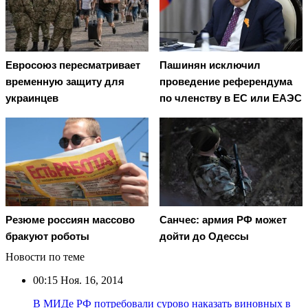
Евросоюз пересматривает
Пашинян исключил
временную защиту для
проведение референдума
украинцев
по членству в ЕС или ЕАЭС
Резюме россиян массово
Санчес: армия РФ может
бракуют роботы
дойти до Одессы
Новости по теме
00:15
Ноя. 16, 2014
В МИДе РФ потребовали сурово наказать виновных в