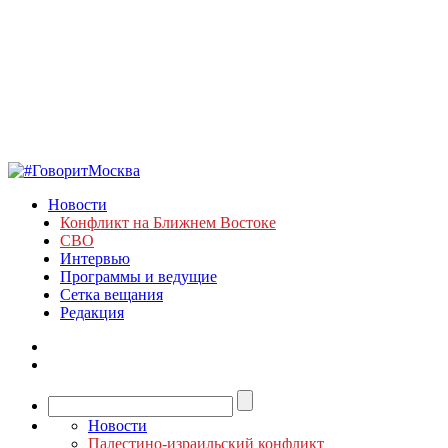
Новости
Конфликт на Ближнем Востоке
СВО
Интервью
Программы и ведущие
Сетка вещания
Редакция
Новости
Палестино-израильский конфликт