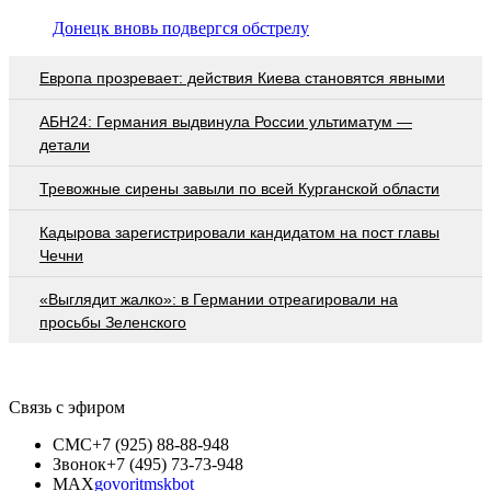
Донецк вновь подвергся обстрелу
Европа прозревает: действия Киева становятся явными
АБН24: Германия выдвинула России ультиматум —
детали
Тревожные сирены завыли по всей Курганской области
Кадырова зарегистрировали кандидатом на пост главы
Чечни
«Выглядит жалко»: в Германии отреагировали на
просьбы Зеленского
Связь с эфиром
СМС
+7 (925) 88-88-948
Звонок
+7 (495) 73-73-948
MAX
govoritmskbot