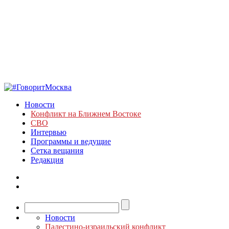
Новости
Конфликт на Ближнем Востоке
СВО
Интервью
Программы и ведущие
Сетка вещания
Редакция
Новости
Палестино-израильский конфликт