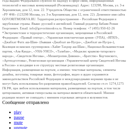
года выдано Федеральной службой по надзору в сфере связи, информационных
технологий и массовых коммуникаций (Роскомнадзор). Адрес: 123298, Москва, ул. 3-я
Хорошевская, дом 12, пом. 22. Учредитель Общество с ограниченной ответственностью
«РУ ФМ» (123298 Москва, ул. 3-я Хорошевская, дом 12, пом. 22). Доменное имя сайта
GOVORITMOSKVA.RU. Территория распространения – Российская Федерация и
зарубежные страны. Языки: русский и английский. Главный редактор Бабаян Роман
Георгиевич. Email: info@govoritmoskva.ru. Номер телефона: +7 (495) 950-62-26
*Экстремистские и террористические организации, запрещенные в Российской
Федерации: «Правый сектор», «Украинская повстанческая армия» (УПА), «ИГИЛ»,
«Джабхат Фатх аш-Шам» (бывшая «Джабхат ан-Нусра», «Джебхат ан-Нусра»),
Коалиция исламских группировок «Хайят Тахрир аш-Шам», Национал-Большевистская
партия, «Аль-Каида», «УНА-УНСО», «Талибан», «Меджлис крымско-татарского
народа», «Свидетели Иеговы», «Мизантропик Дивижн», «Братство» Корчинского,
«Артподготовка», Религиозная организация «Управленческий центр Свидетелей Иеговы
в России» и входящие в ее структуру местные религиозные организации.
Информация, размещенная на портале, а именно: текстовые материалы, элементы
дизайна, логотипы, товарные знаки, фотографии, видео и аудио охраняются
законодательством Российской Федерации и международными нормами права и не
могут быть использованы без разрешения правообладателей. Согласно ст.ст. 1274,1275
ГК РФ, при любом использовании материалов, размещенных на портале, в том числе
цитировании, активная гиперссылка на материал является обязательной. Мнение
редакции может не совпадать с мнением отдельных авторов и колумнистов.
Сообщение отправлено
play
pause
mute
unmute