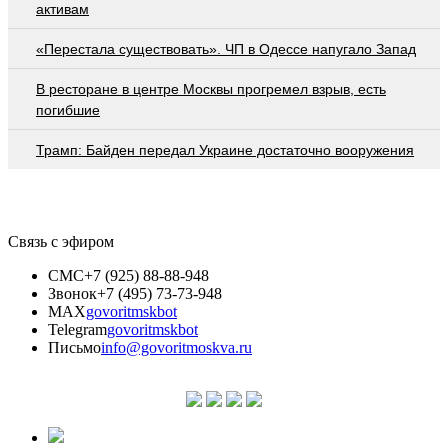
активам
«Перестала существовать». ЧП в Одессе напугало Запад
В ресторане в центре Москвы прогремел взрыв, есть
погибшие
Трамп: Байден передал Украине достаточно вооружения
Связь с эфиром
СМС
+7 (925) 88-88-948
Звонок
+7 (495) 73-73-948
MAX
govoritmskbot
Telegram
govoritmskbot
Письмо
info@govoritmoskva.ru