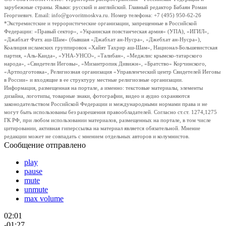
зарубежные страны. Языки: русский и английский. Главный редактор Бабаян Роман
Георгиевич. Email: info@govoritmoskva.ru. Номер телефона: +7 (495) 950-62-26
*Экстремистские и террористические организации, запрещенные в Российской
Федерации: «Правый сектор», «Украинская повстанческая армия» (УПА), «ИГИЛ»,
«Джабхат Фатх аш-Шам» (бывшая «Джабхат ан-Нусра», «Джебхат ан-Нусра»),
Коалиция исламских группировок «Хайят Тахрир аш-Шам», Национал-Большевистская
партия, «Аль-Каида», «УНА-УНСО», «Талибан», «Меджлис крымско-татарского
народа», «Свидетели Иеговы», «Мизантропик Дивижн», «Братство» Корчинского,
«Артподготовка», Религиозная организация «Управленческий центр Свидетелей Иеговы
в России» и входящие в ее структуру местные религиозные организации.
Информация, размещенная на портале, а именно: текстовые материалы, элементы
дизайна, логотипы, товарные знаки, фотографии, видео и аудио охраняются
законодательством Российской Федерации и международными нормами права и не
могут быть использованы без разрешения правообладателей. Согласно ст.ст. 1274,1275
ГК РФ, при любом использовании материалов, размещенных на портале, в том числе
цитировании, активная гиперссылка на материал является обязательной. Мнение
редакции может не совпадать с мнением отдельных авторов и колумнистов.
Сообщение отправлено
play
pause
mute
unmute
max volume
02:01
-01:27