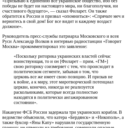
«Призываю к единению все украинское общество, ибо без
победы не будет ни настоящего мира, ни благополучия, ни
счастливого будущего», — сказал Филарет. Он также
обратится к России и призвал «опомниться»: «Спрячьте меч и
вернитесь в свой дом! Бог все видит и каждому воздаст
должное».
Руководитель пресс-службы патриарха Московского и всея
Руси Александр Волков в интервью радиостанции «Говорит
Москва» прокомментировал это заявление:
«Поскольку риторика украинских властей сейчас
воинствующая, то и он [Филарет – прим. «ГМ»]
свою риторику соизмеряет с тем, что происходит в
политическом сегменте, забывая о том, что
церковь все же имеет свою позицию. И призыв не
к войне, а к миру, этот миротворческий потенциал
церкви, конечно, никогда не реализуется
раскольниками, которые всегда полностью
находятся в политически ангажированном
состоянии».
Накануне ФСБ России задержала три украинских корабля. В
ведомстве объяснили, что катера «Бердянск» и «Никополь», а
также буксир «Яны Капу» нарушили государственную
границу, не отвечали на требования, совершали опасные