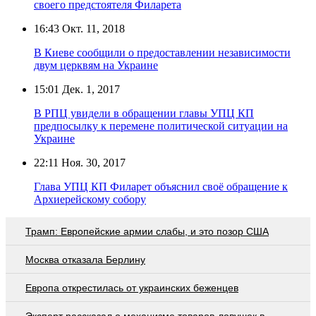
своего предстоятеля Филарета
16:43
Окт. 11, 2018
В Киеве сообщили о предоставлении независимости
двум церквям на Украине
15:01
Дек. 1, 2017
В РПЦ увидели в обращении главы УПЦ КП
предпосылку к перемене политической ситуации на
Украине
22:11
Ноя. 30, 2017
Глава УПЦ КП Филарет объяснил своё обращение к
Архиерейскому собору
Трамп: Европейские армии слабы, и это позор США
Москва отказала Берлину
Европа открестилась от украинских беженцев
Эксперт рассказал о механизме товаров-ловушек в