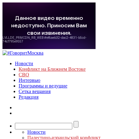
Новости
Конфликт на Ближнем Востоке
СВО
Интервью
Программы и ведущие
Сетка вещания
Редакция
Новости
Палестино-израильский конфликт