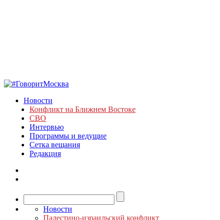
Новости
Конфликт на Ближнем Востоке
СВО
Интервью
Программы и ведущие
Сетка вещания
Редакция
Новости
Палестино-израильский конфликт