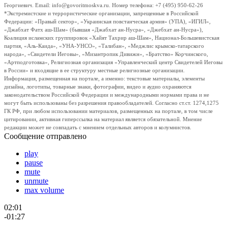
Георгиевич. Email: info@govoritmoskva.ru. Номер телефона: +7 (495) 950-62-26
*Экстремистские и террористические организации, запрещенные в Российской
Федерации: «Правый сектор», «Украинская повстанческая армия» (УПА), «ИГИЛ»,
«Джабхат Фатх аш-Шам» (бывшая «Джабхат ан-Нусра», «Джебхат ан-Нусра»),
Коалиция исламских группировок «Хайят Тахрир аш-Шам», Национал-Большевистская
партия, «Аль-Каида», «УНА-УНСО», «Талибан», «Меджлис крымско-татарского
народа», «Свидетели Иеговы», «Мизантропик Дивижн», «Братство» Корчинского,
«Артподготовка», Религиозная организация «Управленческий центр Свидетелей Иеговы
в России» и входящие в ее структуру местные религиозные организации.
Информация, размещенная на портале, а именно: текстовые материалы, элементы
дизайна, логотипы, товарные знаки, фотографии, видео и аудио охраняются
законодательством Российской Федерации и международными нормами права и не
могут быть использованы без разрешения правообладателей. Согласно ст.ст. 1274,1275
ГК РФ, при любом использовании материалов, размещенных на портале, в том числе
цитировании, активная гиперссылка на материал является обязательной. Мнение
редакции может не совпадать с мнением отдельных авторов и колумнистов.
Сообщение отправлено
play
pause
mute
unmute
max volume
02:01
-01:27