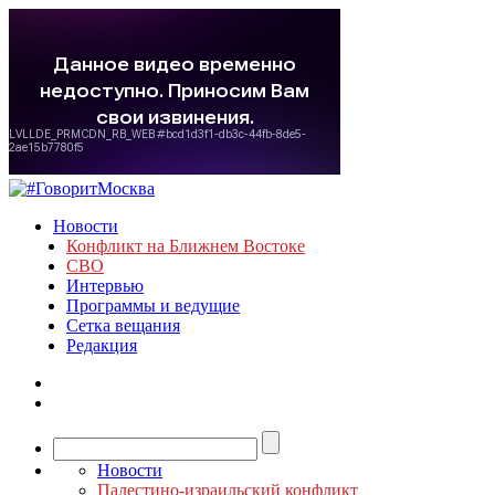
Новости
Конфликт на Ближнем Востоке
СВО
Интервью
Программы и ведущие
Сетка вещания
Редакция
Новости
Палестино-израильский конфликт