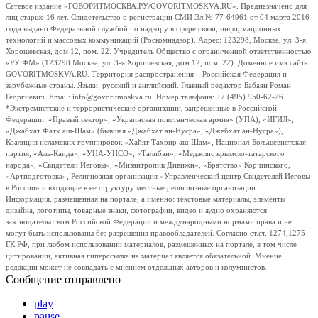
Сетевое издание «ГОВОРИТМОСКВА.РУ/GOVORITMOSKVA.RU». Предназначено для
лиц старше 16 лет. Свидетельство о регистрации СМИ Эл № 77-64961 от 04 марта 2016
года выдано Федеральной службой по надзору в сфере связи, информационных
технологий и массовых коммуникаций (Роскомнадзор). Адрес: 123298, Москва, ул. 3-я
Хорошевская, дом 12, пом. 22. Учредитель Общество с ограниченной ответственностью
«РУ ФМ» (123298 Москва, ул. 3-я Хорошевская, дом 12, пом. 22). Доменное имя сайта
GOVORITMOSKVA.RU. Территория распространения – Российская Федерация и
зарубежные страны. Языки: русский и английский. Главный редактор Бабаян Роман
Георгиевич. Email: info@govoritmoskva.ru. Номер телефона: +7 (495) 950-62-26
*Экстремистские и террористические организации, запрещенные в Российской
Федерации: «Правый сектор», «Украинская повстанческая армия» (УПА), «ИГИЛ»,
«Джабхат Фатх аш-Шам» (бывшая «Джабхат ан-Нусра», «Джебхат ан-Нусра»),
Коалиция исламских группировок «Хайят Тахрир аш-Шам», Национал-Большевистская
партия, «Аль-Каида», «УНА-УНСО», «Талибан», «Меджлис крымско-татарского
народа», «Свидетели Иеговы», «Мизантропик Дивижн», «Братство» Корчинского,
«Артподготовка», Религиозная организация «Управленческий центр Свидетелей Иеговы
в России» и входящие в ее структуру местные религиозные организации.
Информация, размещенная на портале, а именно: текстовые материалы, элементы
дизайна, логотипы, товарные знаки, фотографии, видео и аудио охраняются
законодательством Российской Федерации и международными нормами права и не
могут быть использованы без разрешения правообладателей. Согласно ст.ст. 1274,1275
ГК РФ, при любом использовании материалов, размещенных на портале, в том числе
цитировании, активная гиперссылка на материал является обязательной. Мнение
редакции может не совпадать с мнением отдельных авторов и колумнистов.
Сообщение отправлено
play
pause